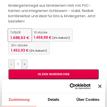
Kindergartenregal aus laminiertem Holz mit PVC-
Kanten und integrierten Schlössern – stabil, flexibel
kombinierbar und ideal für Kita & Kindergarten. Jetzt
bestellen!
1
stück
10 stücke
1.488,63
€
1.458,88
€
(2% Rabatt)
20+ stücke
1.452,93
€
(2% Rabatt)
-
+
IN DEN WARENKORB
Interessiert an
B2B-Angebot
größeren
anfordern
Zustimmung
Details
Über Cookies
Stückzahlen?