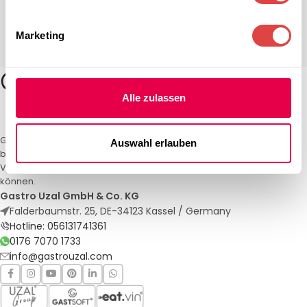
Marketing
Alle zulassen
Gastro Uzal – Ihr Spezialist für Gastronomiemöbel und -textilien. Wir
Auswahl erlauben
bieten maßgeschneiderte Lösungen für Restaurants, Hotels und
Veranstaltungen. Qualität und Service, auf die Sie sich verlassen
können.
Gastro Uzal GmbH & Co. KG
Falderbaumstr. 25, DE-34123 Kassel / Germany
Hotline: 056131741361
0176 7070 1733
info@gastrouzal.com