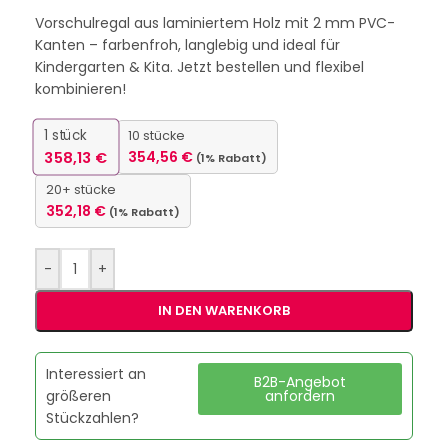
Vorschulregal aus laminiertem Holz mit 2 mm PVC-
Kanten – farbenfroh, langlebig und ideal für
Kindergarten & Kita. Jetzt bestellen und flexibel
kombinieren!
1
stück
10 stücke
358,13
€
354,56
€
(1% Rabatt)
20+ stücke
352,18
€
(1% Rabatt)
-
+
IN DEN WARENKORB
Interessiert an
B2B-Angebot
größeren
anfordern
Stückzahlen?