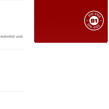
Sie haben nicht das passende
Produkt gefunden?
Wir helfen Ihnen gerne weiter!
reativität und
B1 Zertifiziert
Schwer entflammbar
produkten
Kollektion ansehen