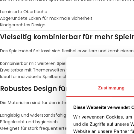
Laminierte Oberfläche
Abgerundete Ecken für maximale Sicherheit
Kindgerechtes Design
Vielseitig kombinierbar für mehr Spie
Das Spielmöbel Set lässt sich flexibel erweitern und kombinieren
Kombinierbar mit weiteren Spielsets
Erweiterbar mit Themenwelten wie „Parking“ oder „Doctor“
Ideal für individuelle Spielbereiche
Robustes Design für den täglichen Eins
Zustimmung
Die Materialien sind für den intensiven Einsatz im Kindergarten 
Diese Webseite verwendet 
Langlebig und widerstandsfähig
Wir verwenden Cookies, um I
Pflegeleicht und hygienisch
und die Zugriffe auf unsere 
Geeignet für stark frequentierte Spielbereiche
Website an unsere Partner fü