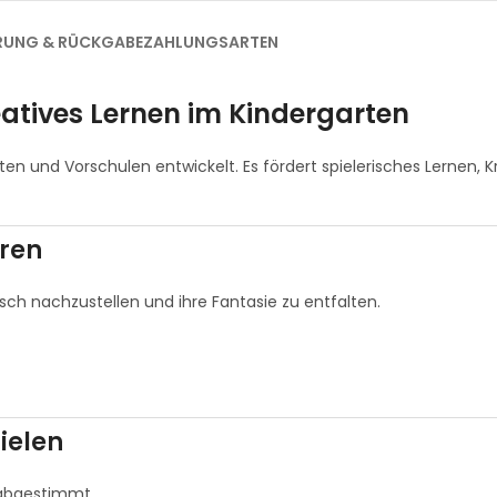
ERUNG & RÜCKGABE
ZAHLUNGSARTEN
eatives Lernen im Kindergarten
ten und Vorschulen entwickelt. Es fördert spielerisches Lernen, K
eren
risch nachzustellen und ihre Fantasie zu entfalten.
ielen
 abgestimmt.