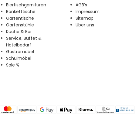
Biertischgarnituren
AGB’s
Banketttische
Impressum
Gartentische
Sitemap
Gartenstühle
Über uns
Küche & Bar
Service, Buffet &
Hotelbedarf
Gastromöbel
Schulmöbel
Sale %