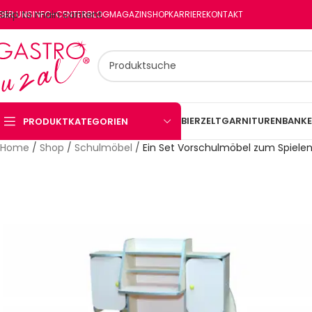
Skip to main content
BER UNS
INFO-CENTER
BLOG
MAGAZIN
SHOP
KARRIERE
KONTAKT
BIERZELTGARNITUREN
BANKE
PRODUKTKATEGORIEN
Home
/
Shop
/
Schulmöbel
/
Ein Set Vorschulmöbel zum Spielen