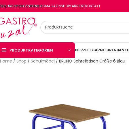
Skip to main content
BER UNS
INFO-CENTER
BLOG
MAGAZIN
SHOP
KARRIERE
KONTAKT
BIERZELTGARNITUREN
BANKE
PRODUKTKATEGORIEN
Home
/
Shop
/
Schulmöbel
/
BRUNO Schreibtisch Größe 6 Blau