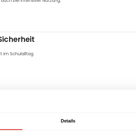
auch bei intensiver Nutzung.
icherheit
t im Schulalltag.
mer integrieren.
Details