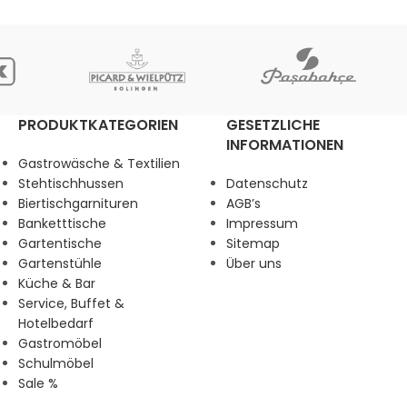
PRODUKTKATEGORIEN
GESETZLICHE
INFORMATIONEN
Gastrowäsche & Textilien
Stehtischhussen
Datenschutz
Biertischgarnituren
AGB’s
Banketttische
Impressum
Gartentische
Sitemap
Gartenstühle
Über uns
Küche & Bar
Service, Buffet &
Hotelbedarf
Gastromöbel
Schulmöbel
Sale %