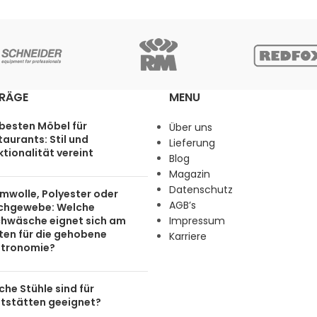
TRÄGE
MENU
 besten Möbel für
Über uns
aurants: Stil und
Lieferung
tionalität vereint
Blog
Magazin
Datenschutz
mwolle, Polyester oder
AGB’s
chgewebe: Welche
chwäsche eignet sich am
Impressum
ten für die gehobene
Karriere
tronomie?
he Stühle sind für
tstätten geeignet?