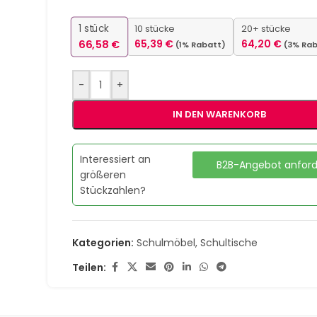
1
stück
10 stücke
20+ stücke
66,58
€
65,39
€
64,20
€
(1% Rabatt)
(3% Ra
-
+
IN DEN WARENKORB
Interessiert an
B2B-Angebot anfor
größeren
Stückzahlen?
Kategorien:
Schulmöbel
,
Schultische
Teilen: