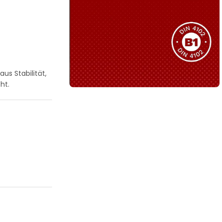
Sie haben nicht das passende
Produkt gefunden?
Wir helfen Ihnen gerne weiter!
us Stabilität,
ht.
B1 Zertifiziert
Schwer entflammbar
produkten
Kollektion ansehen