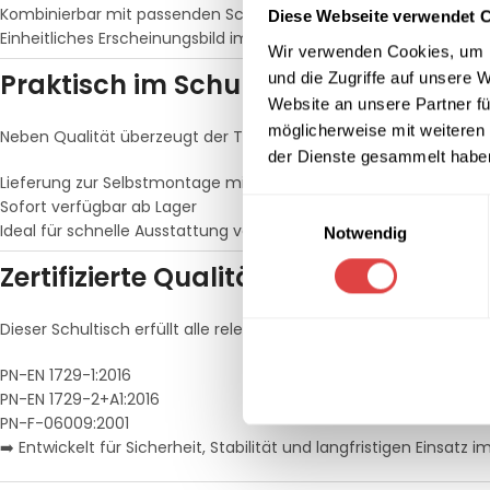
Kombinierbar mit passenden Schulstühlen
Diese Webseite verwendet 
Einheitliches Erscheinungsbild im Klassenraum
Wir verwenden Cookies, um I
Praktisch im Schulalltag
und die Zugriffe auf unsere 
Website an unsere Partner fü
möglicherweise mit weiteren
Neben Qualität überzeugt der Tisch auch durch seine einfach
der Dienste gesammelt habe
Lieferung zur Selbstmontage mit Anleitung
Sofort verfügbar ab Lager
Einwilligungsauswahl
Ideal für schnelle Ausstattung von Klassenräumen
Notwendig
Zertifizierte Qualität für Bildungsei
Dieser Schultisch erfüllt alle relevanten Normen für Schulmöbel:
PN-EN 1729-1:2016
PN-EN 1729-2+A1:2016
PN-F-06009:2001
➡️ Entwickelt für Sicherheit, Stabilität und langfristigen Einsatz 