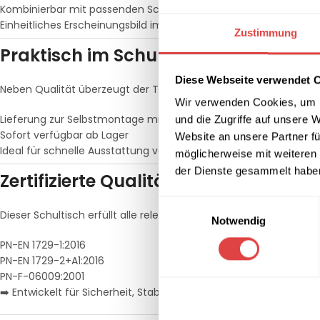
Kombinierbar mit passenden Schulstühlen
Einheitliches Erscheinungsbild im Klassenraum
Zustimmung
Praktisch im Schulalltag
Diese Webseite verwendet 
Neben Qualität überzeugt der Tisch auch durch einfache Hand
Wir verwenden Cookies, um I
Lieferung zur Selbstmontage mit Anleitung
und die Zugriffe auf unsere 
Sofort verfügbar ab Lager
Website an unsere Partner fü
Ideal für schnelle Ausstattung von Klassenräumen
möglicherweise mit weiteren
der Dienste gesammelt habe
Zertifizierte Qualität für Bildungsei
Einwilligungsauswahl
Dieser Schultisch erfüllt alle relevanten Normen für Schulmöbel:
Notwendig
PN-EN 1729-1:2016
PN-EN 1729-2+A1:2016
PN-F-06009:2001
➡️ Entwickelt für Sicherheit, Stabilität und langfristigen Einsatz i