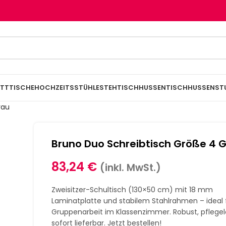
TTTISCHE
HOCHZEITSSTÜHLE
STEHTISCHHUSSEN
TISCHHUSSEN
ST
rau
Bruno Duo Schreibtisch Größe 4 
83,24
€
(inkl. MwSt.)
Zweisitzer-Schultisch (130×50 cm) mit 18 mm
Laminatplatte und stabilem Stahlrahmen – ideal 
Gruppenarbeit im Klassenzimmer. Robust, pflegel
sofort lieferbar. Jetzt bestellen!