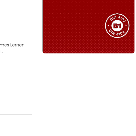
Sie haben nicht das passende
Produkt gefunden?
Wir helfen Ihnen gerne weiter!
ames Lernen.
t.
B1 Zertifiziert
Schwer entflammbar
produkten
Kollektion ansehen