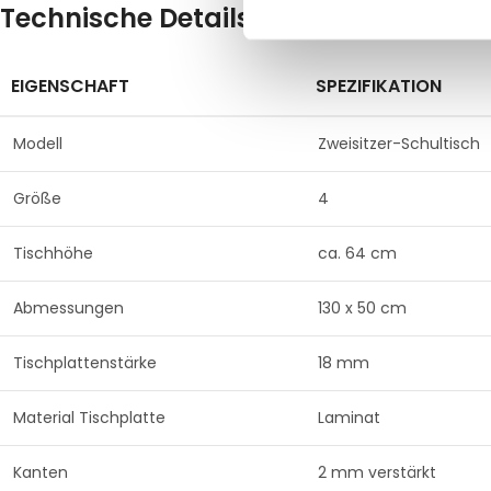
Technische Details im Überblick
EIGENSCHAFT
SPEZIFIKATION
Modell
Zweisitzer-Schultisch
Größe
4
Tischhöhe
ca. 64 cm
Abmessungen
130 x 50 cm
Tischplattenstärke
18 mm
Material Tischplatte
Laminat
Kanten
2 mm verstärkt