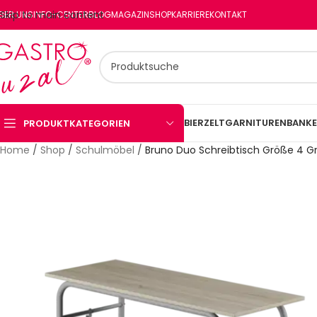
Skip to main content
BER UNS
INFO-CENTER
BLOG
MAGAZIN
SHOP
KARRIERE
KONTAKT
BIERZELTGARNITUREN
BANKE
PRODUKTKATEGORIEN
Home
/
Shop
/
Schulmöbel
/
Bruno Duo Schreibtisch Größe 4 G