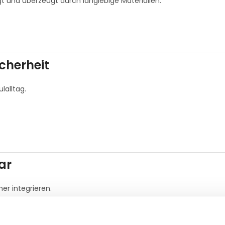
t und überzeugt durch langlebige Materialien.
cherheit
lalltag.
ar
mer integrieren.