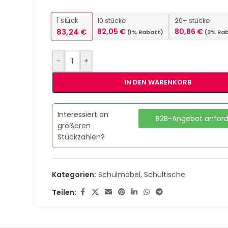
1
stück
10 stücke
20+ stücke
83,24
€
82,05
€
80,86
€
(1% Rabatt)
(2% Ra
-
+
IN DEN WARENKORB
Interessiert an
B2B-Angebot anfor
größeren
Stückzahlen?
Kategorien:
Schulmöbel
,
Schultische
Teilen: