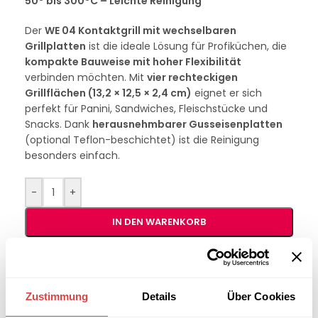
50° bis 300°C – Leichte Reinigung
Der
WE 04 Kontaktgrill mit wechselbaren
Grillplatten
ist die ideale Lösung für Profiküchen, die
kompakte Bauweise mit hoher Flexibilität
verbinden möchten. Mit
vier rechteckigen
Grillflächen (13,2 × 12,5 × 2,4 cm)
eignet er sich
perfekt für Panini, Sandwiches, Fleischstücke und
Snacks. Dank
herausnehmbarer Gusseisenplatten
(optional Teflon-beschichtet) ist die Reinigung
besonders einfach.
-
+
IN DEN WARENKORB
Interessiert an
B2B-Angebot
größeren
anfordern
Zustimmung
Details
Über Cookies
Stückzahlen?