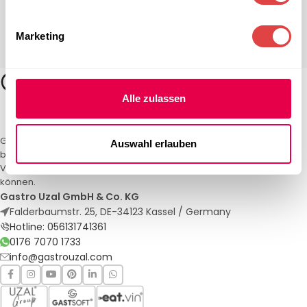
Marketing
Alle zulassen
Gastro Uzal – Ihr Spezialist für Gastronomiemöbel und -textilien. Wir
Auswahl erlauben
bieten maßgeschneiderte Lösungen für Restaurants, Hotels und
Veranstaltungen. Qualität und Service, auf die Sie sich verlassen
können.
Gastro Uzal GmbH & Co. KG
Falderbaumstr. 25, DE-34123 Kassel / Germany
Hotline: 056131741361
0176 7070 1733
info@gastrouzal.com