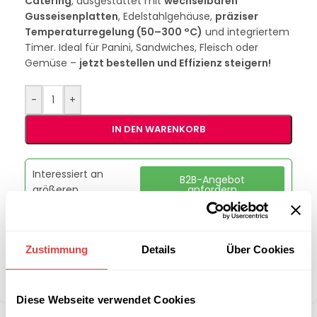
Catering
, ausgestattet mit
wechselbaren
Gusseisenplatten
, Edelstahlgehäuse,
präziser
Temperaturregelung (50–300 °C)
und integriertem
Timer. Ideal für Panini, Sandwiches, Fleisch oder
Gemüse –
jetzt bestellen und Effizienz steigern!
-
+
IN DEN WARENKORB
Interessiert an
B2B-Angebot
größeren
anfordern
Stückzahlen?
Zustimmung
Details
Über Cookies
Kategorie:
Waffel-, Pancake- & Crepeeisen
Teilen:
Diese Webseite verwendet Cookies