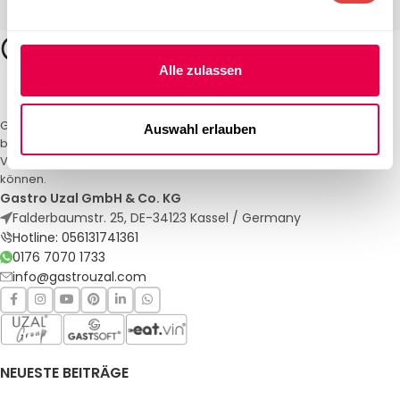
Alle zulassen
Gastro Uzal – Ihr Spezialist für Gastronomiemöbel und -textilien. Wir
Auswahl erlauben
bieten maßgeschneiderte Lösungen für Restaurants, Hotels und
Veranstaltungen. Qualität und Service, auf die Sie sich verlassen
können.
Gastro Uzal GmbH & Co. KG
Falderbaumstr. 25, DE-34123 Kassel / Germany
Hotline: 056131741361
0176 7070 1733
info@gastrouzal.com
NEUESTE BEITRÄGE