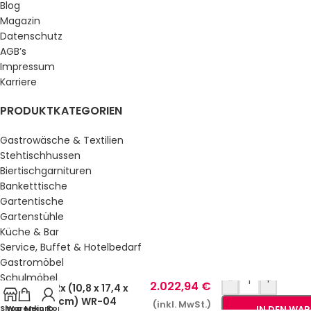
Blog
Magazin
Datenschutz
AGB’s
Impressum
Karriere
PRODUKTKATEGORIEN
Gastrowäsche & Textilien
Stehtischhussen
Biertischgarnituren
Banketttische
Gartentische
Gartenstühle
Küche & Bar
Service, Buffet & Hotelbedarf
Gastromöbel
Waffeleisen Rondo
Schulmöbel
-
+
2.022,94
€
– 2x (10,8 x 17,4 x
Sale %
1,4cm) WR-04
(inkl. MwSt.)
Shop
Warenkorb
Mein Konto
IN DEN WA