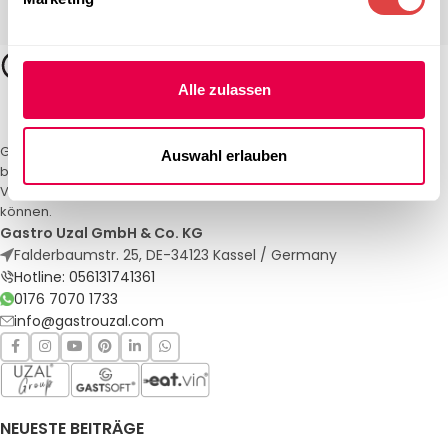
Alle zulassen
Gastro Uzal – Ihr Spezialist für Gastronomiemöbel und -textilien. Wir
Auswahl erlauben
bieten maßgeschneiderte Lösungen für Restaurants, Hotels und
Veranstaltungen. Qualität und Service, auf die Sie sich verlassen
können.
Gastro Uzal GmbH & Co. KG
Falderbaumstr. 25, DE-34123 Kassel / Germany
Hotline: 056131741361
0176 7070 1733
info@gastrouzal.com
NEUESTE BEITRÄGE