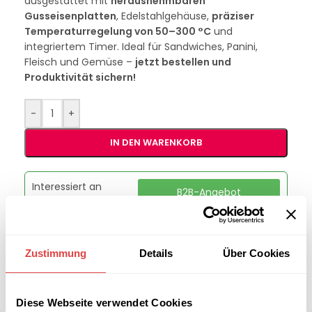
ausgestattet mit
herausnehmbaren
Gusseisenplatten
, Edelstahlgehäuse,
präziser
Temperaturregelung von 50–300 °C
und
integriertem Timer. Ideal für Sandwiches, Panini,
Fleisch und Gemüse –
jetzt bestellen und
Produktivität sichern!
-
+
IN DEN WARENKORB
Interessiert an
B2B-Angebot
größeren
anfordern
Stückzahlen?
Zustimmung
Details
Über Cookies
Kategorie:
Waffel-, Pancake- & Crepeeisen
Teilen:
Diese Webseite verwendet Cookies