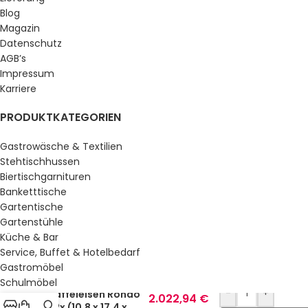
Blog
Magazin
Datenschutz
AGB’s
Impressum
Karriere
PRODUKTKATEGORIEN
Gastrowäsche & Textilien
Stehtischhussen
Biertischgarnituren
Banketttische
Gartentische
Gartenstühle
Küche & Bar
Service, Buffet & Hotelbedarf
Gastromöbel
Schulmöbel
-
+
Waffeleisen Rondo
2.022,94
€
Sale %
– 2x (10,8 x 17,4 x