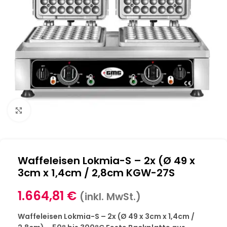
Klick zum Vergrößern
Waffeleisen Lokmia-S – 2x (Ø 49 x
3cm x 1,4cm / 2,8cm KGW-27S
1.664,81
€
(inkl. MwSt.)
Waffeleisen Lokmia-S – 2x (Ø 49 x 3cm x 1,4cm /