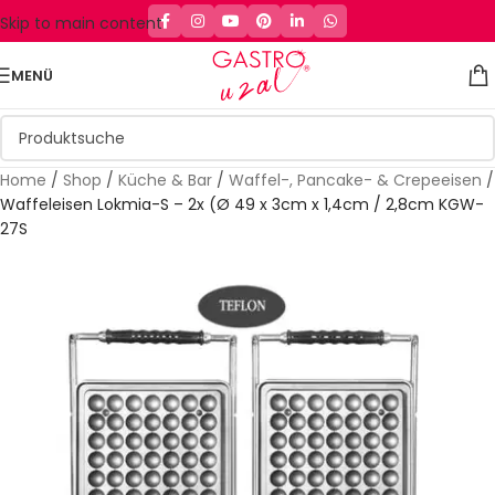
Skip to main content
MENÜ
Home
/
Shop
/
Küche & Bar
/
Waffel-, Pancake- & Crepeeisen
/
Waffeleisen Lokmia-S – 2x (Ø 49 x 3cm x 1,4cm / 2,8cm KGW-
27S