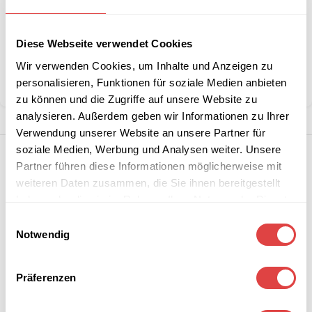
Stückzahlen?
Diese Webseite verwendet Cookies
Kategorie:
Waffel-, Pancake- & Crepeeisen
Wir verwenden Cookies, um Inhalte und Anzeigen zu
personalisieren, Funktionen für soziale Medien anbieten
Teilen:
zu können und die Zugriffe auf unsere Website zu
analysieren. Außerdem geben wir Informationen zu Ihrer
Verwendung unserer Website an unsere Partner für
soziale Medien, Werbung und Analysen weiter. Unsere
Partner führen diese Informationen möglicherweise mit
weiteren Daten zusammen, die Sie ihnen bereitgestellt
haben oder die sie im Rahmen Ihrer Nutzung der Dienste
gesammelt haben.
Einwilligungsauswahl
Notwendig
Präferenzen