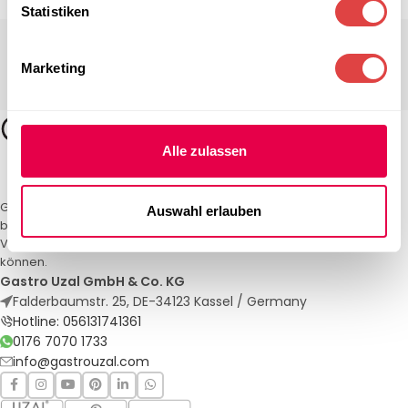
Statistiken
Marketing
Alle zulassen
Gastro Uzal – Ihr Spezialist für Gastronomiemöbel und -textilien. Wir
Auswahl erlauben
bieten maßgeschneiderte Lösungen für Restaurants, Hotels und
Veranstaltungen. Qualität und Service, auf die Sie sich verlassen
können.
Gastro Uzal GmbH & Co. KG
Falderbaumstr. 25, DE-34123 Kassel / Germany
Hotline: 056131741361
0176 7070 1733
info@gastrouzal.com