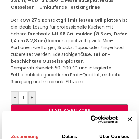
2,8cm) – 50° bis 300°C Feste Backplatte aus
Gusseisen – Umlaufende Fettfangrinne
Der
KGW 27 S Kontaktgrill mit festen Grillplatten
ist
die ideale Lösung für professionelle Küchen mit
hohem Durchsatz. Mit
98 Grillmulden (Ø 3 cm, Tiefen
1,4 cm & 2,8 cm)
können gleichzeitig viele Mini-
Portionen wie Burger, Snacks, Tapas oder Fingerfood
zubereitet werden. Edelstahlgehäuse,
Teflon-
beschichtete Gusseisenplatten
,
Temperaturbereich 50–300 °C und integrierte
Fettschublade garantieren Profi-Qualität, einfache
Reinigung und maximale Effizienz.
-
+
IN DEN WARENKORB
Interessiert an
B2B-Angebot
Zustimmung
Details
Über Cookies
größeren
anfordern