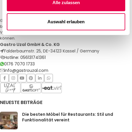
Alle zulassen
Gastro Uzal – Ihr Spezialist für Gastronomiemöbel und -textilien. Wir
Auswahl erlauben
bieten maßgeschneiderte Lösungen für Restaurants, Hotels und
Veranstaltungen. Qualität und Service, auf die Sie sich verlassen
können.
Gastro Uzal GmbH & Co. KG
Falderbaumstr. 25, DE-34123 Kassel / Germany
Hotline: 056131741361
0176 7070 1733
info@gastrouzal.com
NEUESTE BEITRÄGE
Die besten Möbel für Restaurants: Stil und
Funktionalität vereint