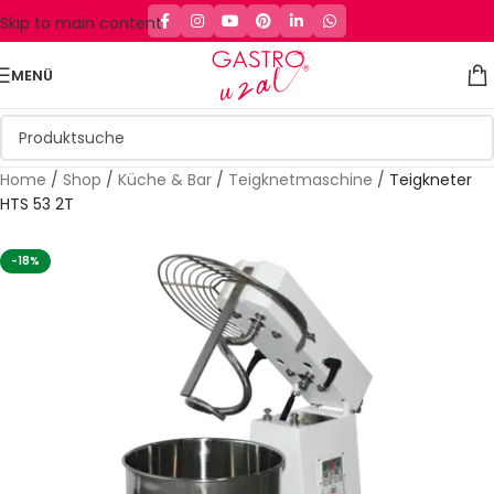
Skip to main content
MENÜ
Home
/
Shop
/
Küche & Bar
/
Teigknetmaschine
/
Teigkneter
HTS 53 2T
-18%