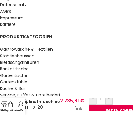
Datenschutz
AGB’s
Impressum
Karriere
PRODUKTKATEGORIEN
Gastrowäsche & Textilien
Stehtischhussen
Biertischgarnituren
Banketttische
Gartentische
Gartenstühle
Küche & Bar
3.330,81
€
Service, Buffet & Hotelbedarf
-
+
2.735,81
€
Gastromöbel
Teigknetmaschine
RM HTS-20
Schulmöbel
(inkl.
Shop
Warenkorb
Mein Konto
IN DEN WARE
Sale %
MwSt.)
GESETZLICHE INFORMATIONEN