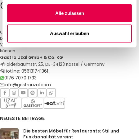
Alle zulassen
Gastro Uzal – Ihr Spezialist für Gastronomiemöbel und -textilien. Wir
Auswahl erlauben
bieten maßgeschneiderte Lösungen für Restaurants, Hotels und
Veranstaltungen. Qualität und Service, auf die Sie sich verlassen
können.
Gastro Uzal GmbH & Co. KG
Falderbaumstr. 25, DE-34123 Kassel / Germany
Hotline: 056131741361
0176 7070 1733
info@gastrouzal.com
NEUESTE BEITRÄGE
Die besten Möbel für Restaurants: Stil und
Funktionalität vereint