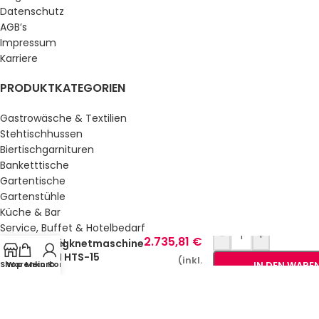
Datenschutz
AGB’s
Impressum
Karriere
PRODUKTKATEGORIEN
Gastrowäsche & Textilien
Stehtischhussen
Biertischgarnituren
Banketttische
Gartentische
Gartenstühle
Küche & Bar
3.211,81
€
Service, Buffet & Hotelbedarf
-
+
2.735,81
€
Gastromöbel
Teigknetmaschine
RM HTS-15
Schulmöbel
(inkl.
Shop
Warenkorb
Mein Konto
IN DEN WARE
Sale %
MwSt.)
GESETZLICHE INFORMATIONEN