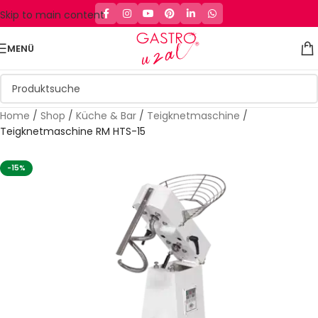
Skip to main content
MENÜ
Home
/
Shop
/
Küche & Bar
/
Teigknetmaschine
/
Teigknetmaschine RM HTS-15
-15%