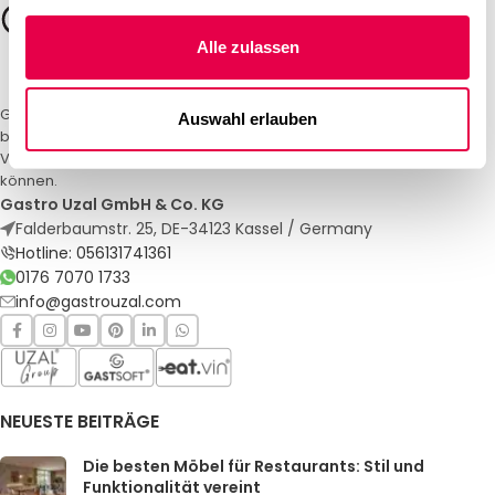
Alle zulassen
Gastro Uzal – Ihr Spezialist für Gastronomiemöbel und -textilien. Wir
Auswahl erlauben
bieten maßgeschneiderte Lösungen für Restaurants, Hotels und
Veranstaltungen. Qualität und Service, auf die Sie sich verlassen
können.
Gastro Uzal GmbH & Co. KG
Falderbaumstr. 25, DE-34123 Kassel / Germany
Hotline: 056131741361
0176 7070 1733
info@gastrouzal.com
NEUESTE BEITRÄGE
Die besten Möbel für Restaurants: Stil und
Funktionalität vereint