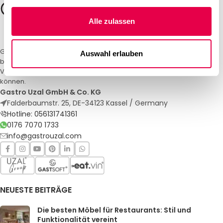
Alle zulassen
Gastro Uzal – Ihr Spezialist für Gastronomiemöbel und -textilien. Wir
Auswahl erlauben
bieten maßgeschneiderte Lösungen für Restaurants, Hotels und
Veranstaltungen. Qualität und Service, auf die Sie sich verlassen
können.
Gastro Uzal GmbH & Co. KG
Falderbaumstr. 25, DE-34123 Kassel / Germany
Hotline: 056131741361
0176 7070 1733
info@gastrouzal.com
NEUESTE BEITRÄGE
Die besten Möbel für Restaurants: Stil und
Funktionalität vereint