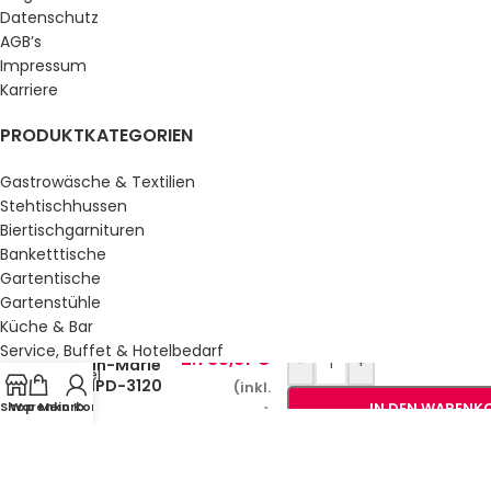
Datenschutz
AGB’s
Impressum
Karriere
PRODUKTKATEGORIEN
Gastrowäsche & Textilien
Stehtischhussen
Biertischgarnituren
Banketttische
Gartentische
Gartenstühle
Küche & Bar
Service, Buffet & Hotelbedarf
2.735,81
€
-
+
Bain-Marie
Gastromöbel
BMPD-3120
(inkl.
Schulmöbel
CS
Shop
Warenkorb
Mein Konto
IN DEN WARENK
MwSt.)
Sale %
GESETZLICHE INFORMATIONEN