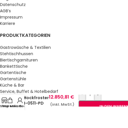
Datenschutz
AGB’s
Impressum
Karriere
PRODUKTKATEGORIEN
Gastrowäsche & Textilien
Stehtischhussen
Biertischgarnituren
Banketttische
Gartentische
Gartenstühle
Küche & Bar
Service, Buffet & Hotelbedarf
-
+
12.850,81
€
Gastromöbel
Schockfroster
ISN-0511-PD
Schulmöbel
(inkl. MwSt.)
Shop
Warenkorb
Mein Konto
IN DEN WAREN
Sale %
GESETZLICHE INFORMATIONEN