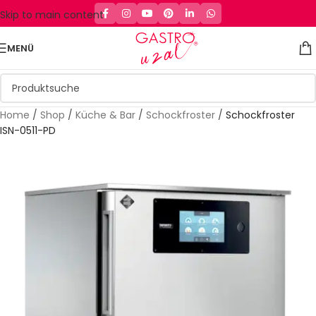
Skip to main content
MENÜ
Home
/
Shop
/
Küche & Bar
/
Schockfroster
/
Schockfroster
ISN-0511-PD