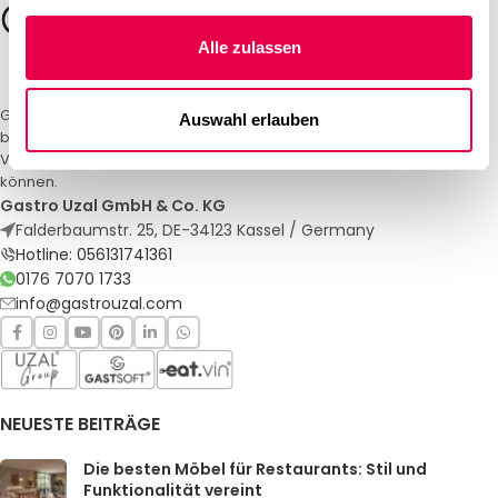
Alle zulassen
Gastro Uzal – Ihr Spezialist für Gastronomiemöbel und -textilien. Wir
Auswahl erlauben
bieten maßgeschneiderte Lösungen für Restaurants, Hotels und
Veranstaltungen. Qualität und Service, auf die Sie sich verlassen
können.
Gastro Uzal GmbH & Co. KG
Falderbaumstr. 25, DE-34123 Kassel / Germany
Hotline: 056131741361
0176 7070 1733
info@gastrouzal.com
NEUESTE BEITRÄGE
Die besten Möbel für Restaurants: Stil und
Funktionalität vereint