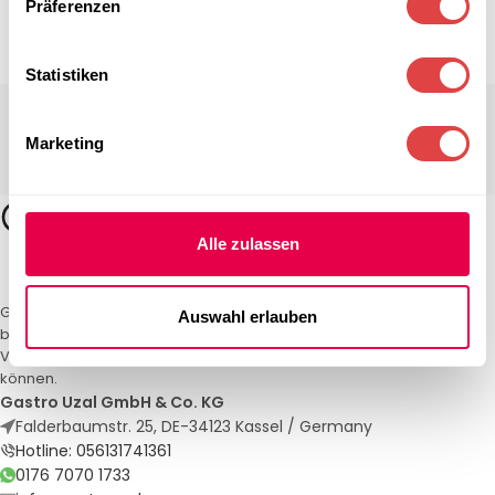
Präferenzen
Statistiken
Marketing
Alle zulassen
Gastro Uzal – Ihr Spezialist für Gastronomiemöbel und -textilien. Wir
Auswahl erlauben
bieten maßgeschneiderte Lösungen für Restaurants, Hotels und
Veranstaltungen. Qualität und Service, auf die Sie sich verlassen
können.
Gastro Uzal GmbH & Co. KG
Falderbaumstr. 25, DE-34123 Kassel / Germany
Hotline: 056131741361
0176 7070 1733