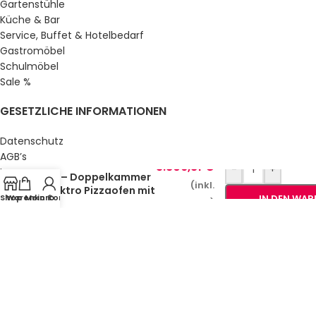
Gartenstühle
Küche & Bar
Service, Buffet & Hotelbedarf
Gastromöbel
Schulmöbel
Sale %
GESETZLICHE INFORMATIONEN
Datenschutz
AGB’s
Profi Pizzaofen PE 44
3.806,81
€
-
+
Impressum
DE – Doppelkammer
(inkl.
Sitemap
Elektro Pizzaofen mit
Shop
Warenkorb
Mein Konto
IN DEN WA
Über uns
MwSt.)
Steinboden
© Gastro Uzal GmbH & Co. KG.
2026 All Rights Reserved.