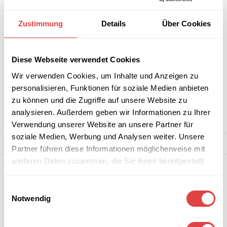
IN DEN WARENKORB
Zustimmung
Details
Über Cookies
Interessiert an
B2B-Angebot
größeren
anfordern
Diese Webseite verwendet Cookies
Stückzahlen?
Wir verwenden Cookies, um Inhalte und Anzeigen zu
personalisieren, Funktionen für soziale Medien anbieten
zu können und die Zugriffe auf unsere Website zu
Kategorie:
Pizzaöfen
analysieren. Außerdem geben wir Informationen zu Ihrer
Teilen:
Verwendung unserer Website an unsere Partner für
soziale Medien, Werbung und Analysen weiter. Unsere
Partner führen diese Informationen möglicherweise mit
weiteren Daten zusammen, die Sie ihnen bereitgestellt
haben oder die sie im Rahmen Ihrer Nutzung der Dienste
gesammelt haben.
Einwilligungsauswahl
Notwendig