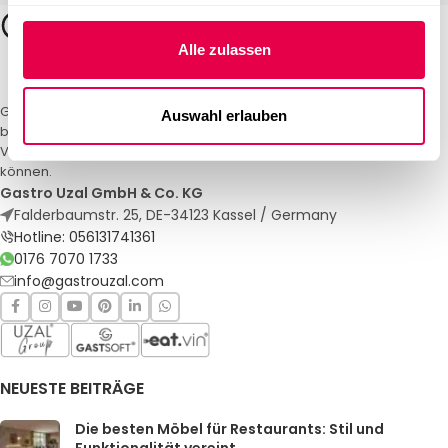
Alle zulassen
Gastro Uzal – Ihr Spezialist für Gastronomiemöbel und -textilien. Wir
Auswahl erlauben
bieten maßgeschneiderte Lösungen für Restaurants, Hotels und
Veranstaltungen. Qualität und Service, auf die Sie sich verlassen
können.
Gastro Uzal GmbH & Co. KG
Falderbaumstr. 25, DE-34123 Kassel / Germany
Hotline: 056131741361
0176 7070 1733
info@gastrouzal.com
NEUESTE BEITRÄGE
Die besten Möbel für Restaurants: Stil und