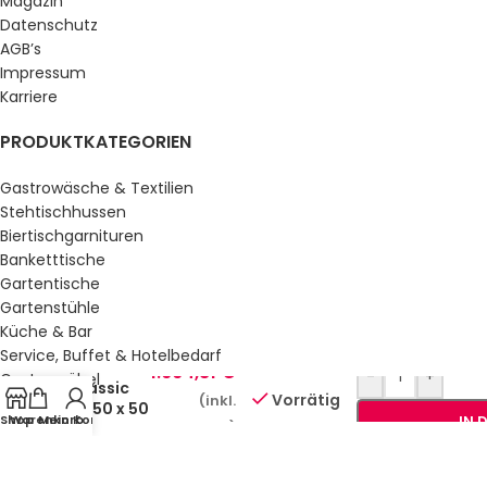
Magazin
Datenschutz
AGB’s
Impressum
Karriere
PRODUKTKATEGORIEN
Gastrowäsche & Textilien
Stehtischhussen
Biertischgarnituren
Banketttische
Gartentische
Gartenstühle
Küche & Bar
Service, Buffet & Hotelbedarf
Pizzaofen
1.664,81
€
-
+
Gastromöbel
Classic
Vorrätig
(inkl.
Schulmöbel
2x 50 x 50
Shop
Warenkorb
Mein Konto
IN 
Sale %
MwSt.)
x 10 cm
GESETZLICHE INFORMATIONEN