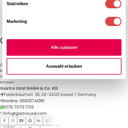
Statistiken
Marketing
Alle zulassen
Gastro Uzal – Ihr Spezialist für Gastronomiemöbel und -textilien. Wir
Auswahl erlauben
bieten maßgeschneiderte Lösungen für Restaurants, Hotels und
Veranstaltungen. Qualität und Service, auf die Sie sich verlassen
können.
Gastro Uzal GmbH & Co. KG
Falderbaumstr. 25, DE-34123 Kassel / Germany
Hotline: 056131741361
0176 7070 1733
info@gastrouzal.com