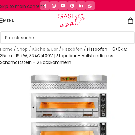
Skip to main content
MENÜ
Home
/
Shop
/
Küche & Bar
/
Pizzaöfen
/
Pizzaofen – 6+6x Ø
35cm | 16 kW, 3NAC|400V | Stapelbar – Vollständig aus
Schamottstein – 2 Backkammern