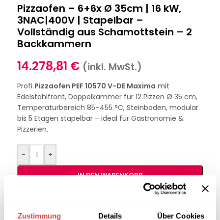
Pizzaofen – 6+6x Ø 35cm | 16 kW,
3NAC|400V | Stapelbar –
Vollständig aus Schamottstein – 2
Backkammern
14.278,81
€
(inkl. MwSt.)
Profi
Pizzaofen PEF 10570 V-DE Maxima
mit
Edelstahlfront, Doppelkammer für 12 Pizzen Ø 35 cm,
Temperaturbereich 85–455 °C, Steinboden, modular
bis 5 Etagen stapelbar – ideal für Gastronomie &
Pizzerien.
-
+
IN DEN WARENKORB
Interessiert an
B2B-Angebot
Zustimmung
Details
Über Cookies
größeren
anfordern