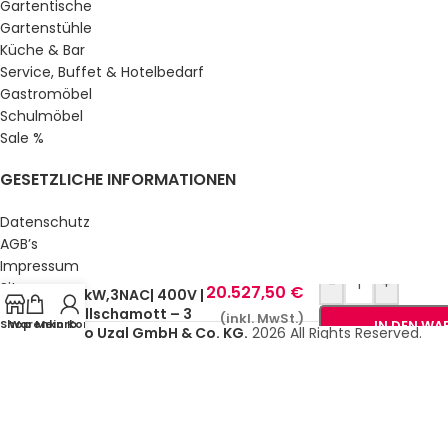
Gartentische
Gartenstühle
Küche & Bar
Service, Buffet & Hotelbedarf
Gastromöbel
Schulmöbel
Sale %
GESETZLICHE INFORMATIONEN
Datenschutz
AGB’s
Pizzaofen –
Impressum
6+6+6x Ø 35cm |
-
+
Sitemap
20.527,50
€
24kW,3NAC| 400V |
Über uns
Vollschamott – 3
(inkl. MwSt.)
Shop
Warenkorb
Mein Konto
IN DEN W
Backkammern |
© Gastro Uzal GmbH & Co. KG.
2026 All Rights Reserved.
Digitale Steuerung