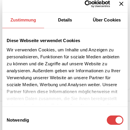
-
+
IN DEN WARENKORB
Zustimmung
Details
Über Cookies
Interessiert an
B2B-Angebot
Diese Webseite verwendet Cookies
größeren
anfordern
Stückzahlen?
Wir verwenden Cookies, um Inhalte und Anzeigen zu
personalisieren, Funktionen für soziale Medien anbieten
zu können und die Zugriffe auf unsere Website zu
analysieren. Außerdem geben wir Informationen zu Ihrer
Kategorie:
Pizzaöfen
Verwendung unserer Website an unsere Partner für
Teilen:
soziale Medien, Werbung und Analysen weiter. Unsere
Partner führen diese Informationen möglicherweise mit
weiteren Daten zusammen, die Sie ihnen bereitgestellt
haben oder die sie im Rahmen Ihrer Nutzung der Dienste
gesammelt haben.
Einwilligungsauswahl
Notwendig