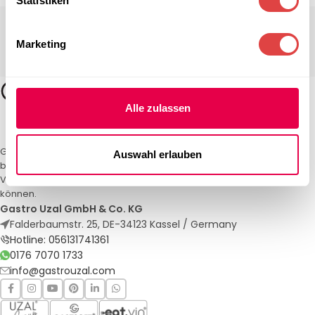
Statistiken
Marketing
Alle zulassen
Gastro Uzal – Ihr Spezialist für Gastronomiemöbel und -textilien. Wir
Auswahl erlauben
bieten maßgeschneiderte Lösungen für Restaurants, Hotels und
Veranstaltungen. Qualität und Service, auf die Sie sich verlassen
können.
Gastro Uzal GmbH & Co. KG
Falderbaumstr. 25, DE-34123 Kassel / Germany
Hotline: 056131741361
0176 7070 1733
info@gastrouzal.com