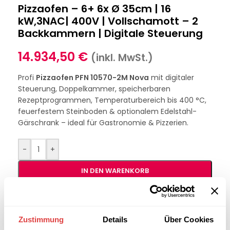
Pizzaofen – 6+ 6x Ø 35cm | 16
kW,3NAC| 400V | Vollschamott – 2
Backkammern | Digitale Steuerung
14.934,50
€
(inkl. MwSt.)
Profi
Pizzaofen PFN 10570-2M Nova
mit digitaler
Steuerung, Doppelkammer, speicherbaren
Rezeptprogrammen, Temperaturbereich bis 400 °C,
feuerfestem Steinboden & optionalem Edelstahl-
Gärschrank – ideal für Gastronomie & Pizzerien.
-
+
IN DEN WARENKORB
Interessiert an
B2B-Angebot
größeren
anfordern
Zustimmung
Details
Über Cookies
Stückzahlen?