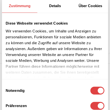
Zustimmung
Details
Über Cookies
Interessiert an
B2B-Angebot
größeren
anfordern
Stückzahlen?
Diese Webseite verwendet Cookies
Wir verwenden Cookies, um Inhalte und Anzeigen zu
personalisieren, Funktionen für soziale Medien anbieten
Kategorie:
Pizzaöfen
zu können und die Zugriffe auf unsere Website zu
Teilen:
analysieren. Außerdem geben wir Informationen zu Ihrer
Verwendung unserer Website an unsere Partner für
soziale Medien, Werbung und Analysen weiter. Unsere
Partner führen diese Informationen möglicherweise mit
weiteren Daten zusammen, die Sie ihnen bereitgestellt
haben oder die sie im Rahmen Ihrer Nutzung der Dienste
gesammelt haben.
Einwilligungsauswahl
Notwendig
Präferenzen