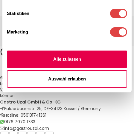
Statistiken
Marketing
Alle zulassen
Gastro Uzal – Ihr Spezialist für Gastronomiemöbel und -textilien. Wir
Auswahl erlauben
bieten maßgeschneiderte Lösungen für Restaurants, Hotels und
Veranstaltungen. Qualität und Service, auf die Sie sich verlassen
können.
Gastro Uzal GmbH & Co. KG
Falderbaumstr. 25, DE-34123 Kassel / Germany
Hotline: 056131741361
0176 7070 1733
info@gastrouzal.com