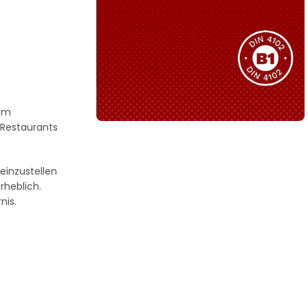
Sie haben nicht das passende
Produkt gefunden?
Wir helfen Ihnen gerne weiter!
nem
 Restaurants
B1 Zertifiziert
Schwer entflammbar
einzustellen
produkten
rheblich.
nis.
Kollektion ansehen