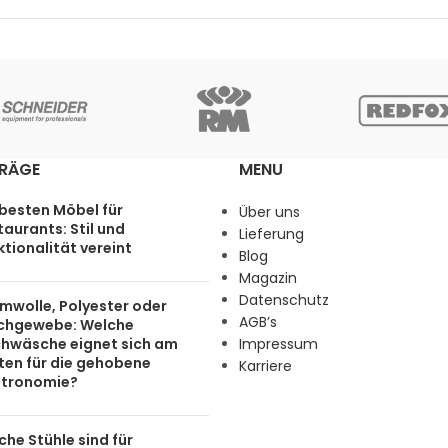
TRÄGE
MENU
 besten Möbel für
Über uns
aurants: Stil und
Lieferung
tionalität vereint
Blog
Magazin
Datenschutz
mwolle, Polyester oder
AGB’s
chgewebe: Welche
chwäsche eignet sich am
Impressum
ten für die gehobene
Karriere
tronomie?
he Stühle sind für