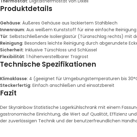
Thermostat
: Digitalthermostat von Dixell
Produktdetails
Gehäuse
: Äußeres Gehäuse aus lackiertem Stahlblech
Innenraum
: Aus weißem Kunststoff für eine einfache Reinigung
Tür
: Selbstschließende Isolierglastür (Türanschlag rechts) mit
Reinigung
: Besonders leichte Reinigung durch abgerundete Ec
Sicherheit
: Inklusive Türschloss und Schlüssel
Flexibilität
: 1 höhenverstellbarer Tragrost
Technische Spezifikationen
Klimaklasse
: 4 (geeignet für Umgebungstemperaturen bis 30°
Steckerfertig
: Einfach anschließen und einsatzbereit
Fazit
Der Skyrainbow Statistische Lagerkühlschrank mit einem Fassung
gastronomische Einrichtung, die Wert auf Qualität, Effizienz und
der zuverlässigen Technik und der benutzerfreundlichen Handh