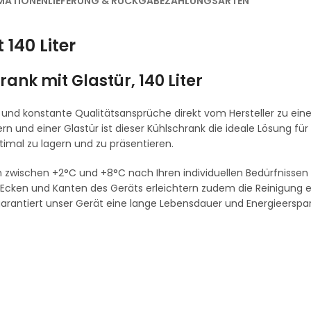
MATIONEN
LIEFERUNG & RÜCKGABE
ZAHLUNGSARTEN
 140 Liter
ank mit Glastür, 140 Liter
e und konstante Qualitätsansprüche direkt vom Hersteller zu ei
 und einer Glastür ist dieser Kühlschrank die ideale Lösung für
imal zu lagern und zu präsentieren.
 zwischen +2°C und +8°C nach Ihren individuellen Bedürfnissen 
n Ecken und Kanten des Geräts erleichtern zudem die Reinigung e
arantiert unser Gerät eine lange Lebensdauer und Energieerspar