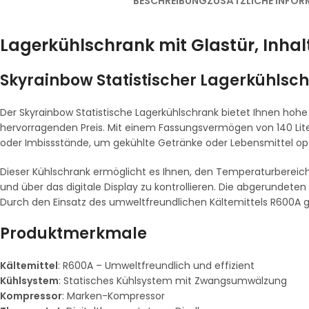
BESCHREIBUNG
ZUSÄTZLICHE INFOR
Lagerkühlschrank mit Glastür, Inhalt
Skyrainbow Statistischer Lagerkühlschr
Der Skyrainbow Statistische Lagerkühlschrank bietet Ihnen hoh
hervorragenden Preis. Mit einem Fassungsvermögen von 140 Litern
oder Imbissstände, um gekühlte Getränke oder Lebensmittel opt
Dieser Kühlschrank ermöglicht es Ihnen, den Temperaturbereich
und über das digitale Display zu kontrollieren. Die abgerundete
Durch den Einsatz des umweltfreundlichen Kältemittels R600A g
Produktmerkmale
Kältemittel
: R600A – Umweltfreundlich und effizient
Kühlsystem
: Statisches Kühlsystem mit Zwangsumwälzung
Kompressor
: Marken-Kompressor