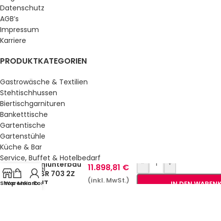
Datenschutz
AGB’s
Impressum
Karriere
PRODUKTKATEGORIEN
Gastrowäsche & Textilien
Stehtischhussen
Biertischgarnituren
Banketttische
Gartentische
Gartenstühle
Küche & Bar
Service, Buffet & Hotelbedarf
-
+
Kühlunterbau
11.898,81
€
Gastromöbel
LNSR 703 2Z
Schulmöbel
(inkl. MwSt.)
DKIT
Shop
Warenkorb
Mein Konto
IN DEN WAREN
Sale %
GESETZLICHE INFORMATIONEN