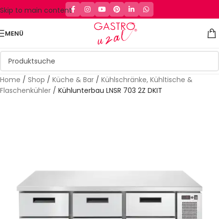
Skip to main content
MENÜ
Home
/
Shop
/
Küche & Bar
/
Kühlschränke, Kühltische &
Flaschenkühler
/
Kühlunterbau LNSR 703 2Z DKIT