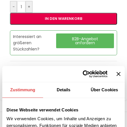
-
+
IN DEN WARENKORB
Interessiert an
B2B-Angebot
größeren
anfordern
Stückzahlen?
Artikelnummer:
00020129
Kategorie:
Kühlschränke, Kühltische & Flaschenkühler
Marke:
RM Gastro
Zustimmung
Details
Über Cookies
Teilen:
Diese Webseite verwendet Cookies
Wir verwenden Cookies, um Inhalte und Anzeigen zu
personalisieren, Funktionen für soziale Medien anbieten