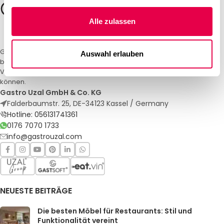
Alle zulassen
Gastro Uzal – Ihr Spezialist für Gastronomiemöbel und -textilien. Wir
Auswahl erlauben
bieten maßgeschneiderte Lösungen für Restaurants, Hotels und
Veranstaltungen. Qualität und Service, auf die Sie sich verlassen
können.
Gastro Uzal GmbH & Co. KG
Falderbaumstr. 25, DE-34123 Kassel / Germany
Hotline: 056131741361
0176 7070 1733
info@gastrouzal.com
NEUESTE BEITRÄGE
Die besten Möbel für Restaurants: Stil und
Funktionalität vereint