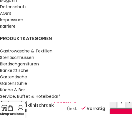
Magazin
Datenschutz
AGB’s
Impressum
Karriere
PRODUKTKATEGORIEN
Gastrowäsche & Textilien
Stehtischhussen
Biertischgarnituren
Banketttische
Gartentische
Gartenstühle
Küche & Bar
Service, Buffet & Hotelbedarf
1.902,81
€
-
+
Gastromöbel
Tiefkühlschrank
Vorrätig
(inkl.
Schulmöbel
610L
Shop
Warenkorb
Mein Konto
Sale %
MwSt.)
GESETZLICHE INFORMATIONEN