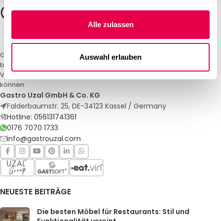
Alle zulassen
Gastro Uzal – Ihr Spezialist für Gastronomiemöbel und -textilien. Wir
Auswahl erlauben
bieten maßgeschneiderte Lösungen für Restaurants, Hotels und
Veranstaltungen. Qualität und Service, auf die Sie sich verlassen
können.
Gastro Uzal GmbH & Co. KG
Falderbaumstr. 25, DE-34123 Kassel / Germany
Hotline: 056131741361
0176 7070 1733
info@gastrouzal.com
NEUESTE BEITRÄGE
Die besten Möbel für Restaurants: Stil und