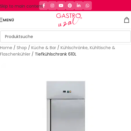
Skip to main content
MENÜ
Home
/
Shop
/
Küche & Bar
/
Kühlschränke, Kühltische &
Flaschenkühler
/
Tiefkühlschrank 610L