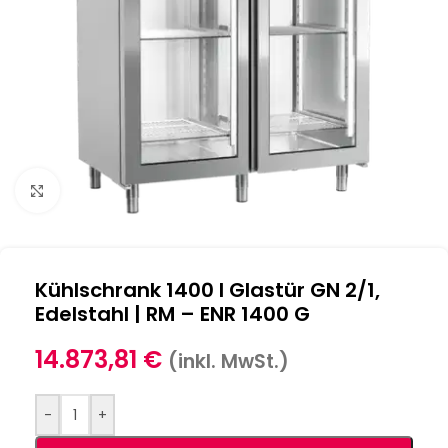
Klick zum Vergrößern
Kühlschrank 1400 l Glastür GN 2/1,
Edelstahl | RM – ENR 1400 G
14.873,81
€
(inkl. MwSt.)
-
+