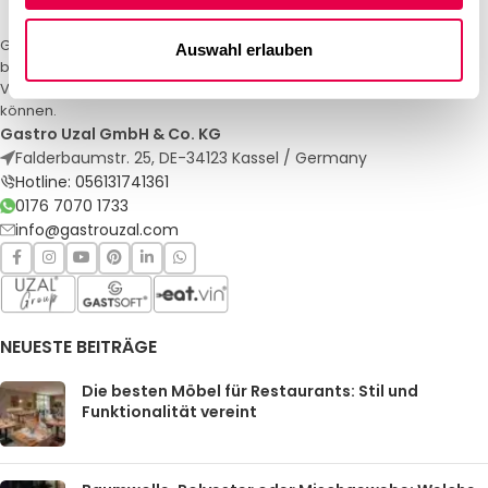
Gastro Uzal – Ihr Spezialist für Gastronomiemöbel und -textilien. Wir
Auswahl erlauben
bieten maßgeschneiderte Lösungen für Restaurants, Hotels und
Veranstaltungen. Qualität und Service, auf die Sie sich verlassen
können.
Gastro Uzal GmbH & Co. KG
Falderbaumstr. 25, DE-34123 Kassel / Germany
Hotline: 056131741361
0176 7070 1733
info@gastrouzal.com
NEUESTE BEITRÄGE
Die besten Möbel für Restaurants: Stil und
Funktionalität vereint