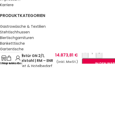
Karriere
PRODUKTKATEGORIEN
Gastrowäsche & Textilien
Stehtischhussen
Biertischgarnituren
Banketttische
Gartentische
Kühlschrank 1400 l
-
+
14.873,81
€
Gartenstühle
Glastür GN 2/1,
Küche & Bar
Edelstahl | RM – ENR
(inkl. MwSt.)
Shop
Warenkorb
Mein Konto
IN DEN WA
1400 G
Service, Buffet & Hotelbedarf
Gastromöbel
Schulmöbel
Sale %
GESETZLICHE INFORMATIONEN
Datenschutz
AGB’s