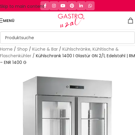
Skip to main content
MENÜ
Home
/
Shop
/
Küche & Bar
/
Kühlschränke, Kühltische &
Flaschenkühler
/
Kühlschrank 1400 l Glastür GN 2/1, Edelstahl | RM
– ENR 1400 G