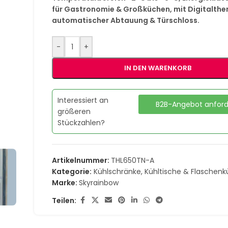
für Gastronomie & Großküchen, mit Digitalthe
automatischer Abtauung & Türschloss.
-
+
IN DEN WARENKORB
Interessiert an
B2B-Angebot anfor
größeren
Stückzahlen?
Artikelnummer:
THL650TN-A
Kategorie:
Kühlschränke, Kühltische & Flaschenk
Marke:
Skyrainbow
Teilen: