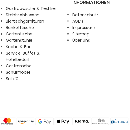
INFORMATIONEN
Gastrowäsche & Textilien
Stehtischhussen
Datenschutz
Biertischgarnituren
AGB’s
Banketttische
Impressum
Gartentische
Sitemap
Gartenstühle
Über uns
Küche & Bar
Service, Buffet &
Hotelbedarf
Gastromöbel
Schulmöbel
Sale %