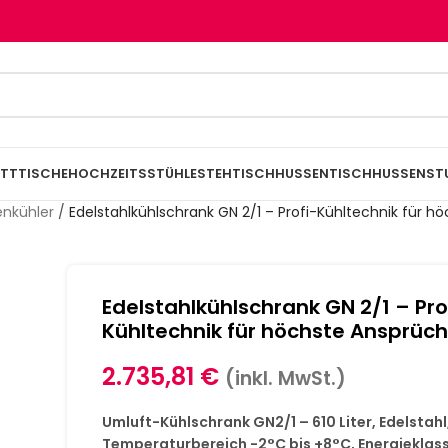
TTTISCHE
HOCHZEITSSTÜHLE
STEHTISCHHUSSEN
TISCHHUSSEN
ST
enkühler
/
Edelstahlkühlschrank GN 2/1 – Profi-Kühltechnik für h
Edelstahlkühlschrank GN 2/1 – Pro
Kühltechnik für höchste Ansprüc
2.735,81
€
(inkl. MwSt.)
Umluft-Kühlschrank GN2/1 – 610 Liter, Edelstahl
Temperaturbereich -2°C bis +8°C, Energieklass