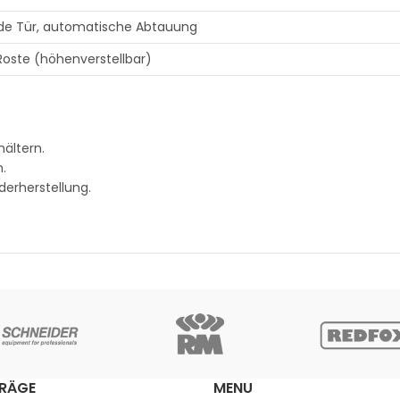
nde Tür, automatische Abtauung
 Roste (höhenverstellbar)
ältern.
n.
erherstellung.
TRÄGE
MENU