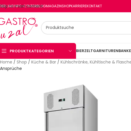
Skip to main content
BER UNS
INFO-CENTER
BLOG
MAGAZIN
SHOP
KARRIERE
KONTAKT
BIERZELTGARNITUREN
BANKE
PRODUKTKATEGORIEN
Home
/
Shop
/
Küche & Bar
/
Kühlschränke, Kühltische & Flasch
Ansprüche