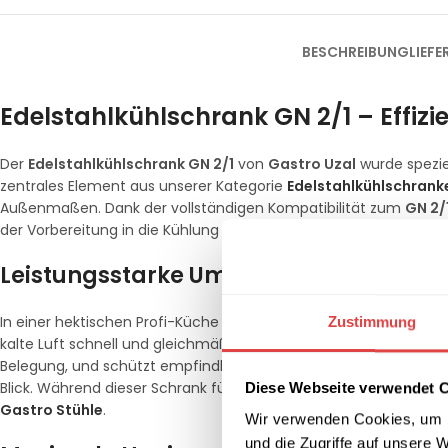
BESCHREIBUNG
LIEF
Edelstahlkühlschrank GN 2/1 – Effizie
Der
Edelstahlkühlschrank GN 2/1
von
Gastro Uzal
wurde spezie
zentrales Element aus unserer Kategorie
Edelstahlkühlschrank
Außenmaßen. Dank der vollständigen Kompatibilität zum
GN 2/
der Vorbereitung in die Kühlung schieben, was Zeit spart und die
Leistungsstarke Umluftkühlung für kon
In einer hektischen Profi-Küche werden Kühlschranktüren oft im
Zustimmung
kalte Luft schnell und gleichmäßig im gesamten Innenraum verte
Belegung, und schützt empfindliche Lebensmittel vor Verderb. Üb
Blick. Während dieser Schrank für kühle Fakten sorgt, finden Sie
Diese Webseite verwendet 
Gastro Stühle
.
Wir verwenden Cookies, um I
und die Zugriffe auf unsere 