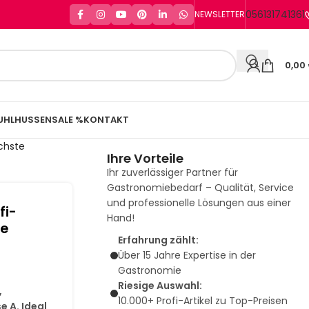
056131741361
NEWSLETTER
0,00
UHLHUSSEN
SALE %
KONTAKT
öchste
Ihre Vorteile
Ihr zuverlässiger Partner für
Gastronomiebedarf – Qualität, Service
und professionelle Lösungen aus einer
fi-
Hand!
he
Erfahrung zählt:
Über 15 Jahre Expertise in der
Gastronomie
Riesige Auswahl:
,
10.000+ Profi-Artikel zu Top-Preisen
e A. Ideal