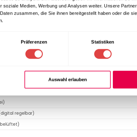
nstruktion
r soziale Medien, Werbung und Analysen weiter. Unsere Partner
 Daten zusammen, die Sie ihnen bereitgestellt haben oder die s
tahl
gefertigt, was das Gerät besonders korrosionsbeständig und
n.
nenraum ermöglichen eine schnelle und gründliche Reinigung n
ge Isolierung minimieren den Energieverbrauch und senken Ihre
r Ihre tägliche Frische-Garantie.
Präferenzen
Statistiken
N
Auswahl erlauben
rank GN 2/1
) 2/1
ei)
digital regelbar)
belüftet)