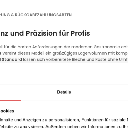
ERUNG & RÜCKGABE
ZAHLUNGSARTEN
nz und Präzision für Profis
ll für die harten Anforderungen der modernen Gastronomie entw
e
vereint dieses Modell ein großzügiges Lagervolumen mit kom
1 Standard
lassen sich vorbereitete Bleche und Roste ohne Umfü
 Hygiene verbessert.
stante Frische
 Minutentakt geöffnet. Die integrierte
Umluftkühlung
sorgt dafü
Details
ilt wird. Dies garantiert eine konstante Temperatur, selbst bei
er die präzise digitale Steuerung behalten Sie die Temperatur j
 für das Wohlbefinden Ihrer Gäste die passende Bestuhlung in uns
Cookies
nhalte und Anzeigen zu personalisieren, Funktionen für soziale
Website zu analysieren. Außerdem geben wir Informationen zu I