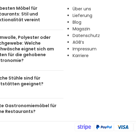
 besten Möbel für
Über uns
aurants: Stil und
Lieferung
tionalität vereint
Blog
Magazin
Datenschutz
mwolle, Polyester oder
AGB’s
chgewebe: Welche
chwäsche eignet sich am
Impressum
ten für die gehobene
Karriere
tronomie?
he Stühle sind für
tstätten geeignet?
te Gastronomiemöbel für
ine Restaurants?