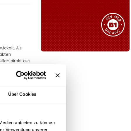
Sie haben nicht das passende
Produkt gefunden?
Wir helfen Ihnen gerne weiter!
ickelt. Als
pakten
llen direkt aus
B1 Zertifiziert
Schwer entflammbar
produkten
Kollektion ansehen
r, dass die
Über Cookies
 hoher
ederzeit im
erer Rubrik
 Medien anbieten zu können
hrer Verwendung unserer