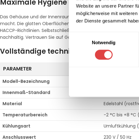
Maximale Hygiene durch Edelstahl-Ko
Website an unsere Partner fü
möglicherweise mit weiteren
Das Gehäuse und der Innenraum sind aus hochwertigem
Edels
der Dienste gesammelt habe
macht. Die glatten Oberflächen und abgerundeten Ecken im In
HACCP-Richtlinien. Selbstschließende Türen und eine hochwerti
Einwilligungsauswahl
nachhaltig. Vertrauen Sie auf Gastro-Qualität von Gastro Uzal fü
Notwendig
Vollständige technische Details
PARAMETER
SPEZIFIKATIO
Modell-Bezeichnung
Gewerbekühlsch
Innenmaß-Standard
Gastronorm (GN
Material
Edelstahl (rostfr
Temperaturbereich
-2 °C bis +8 °C (
Kühlungsart
Umluftkühlung (
Anschlusswert
230 V / 50 Hz