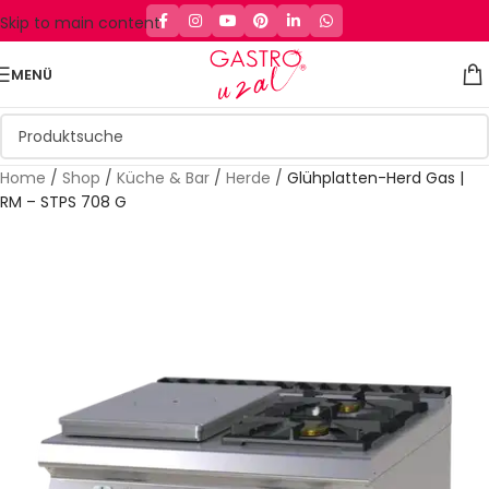
Skip to main content
MENÜ
Home
/
Shop
/
Küche & Bar
/
Herde
/
Glühplatten-Herd Gas |
RM – STPS 708 G