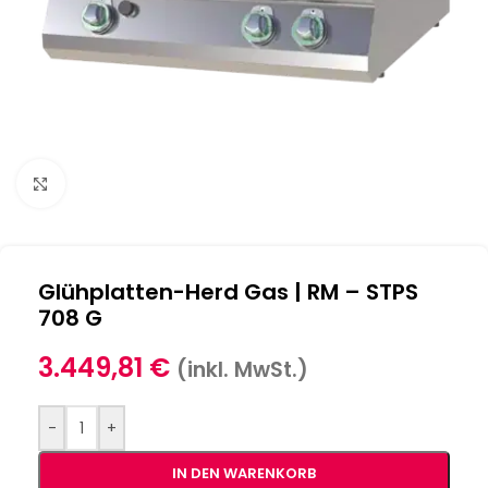
Klick zum Vergrößern
Glühplatten-Herd Gas | RM – STPS
708 G
3.449,81
€
(inkl. MwSt.)
-
+
IN DEN WARENKORB