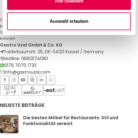
Alle zulassen
Gastro Uzal – Ihr Spezialist für Gastronomiemöbel und -textilien. Wir
Auswahl erlauben
bieten maßgeschneiderte Lösungen für Restaurants, Hotels und
Veranstaltungen. Qualität und Service, auf die Sie sich verlassen
können.
Gastro Uzal GmbH & Co. KG
Falderbaumstr. 25, DE-34123 Kassel / Germany
Hotline: 056131741361
0176 7070 1733
info@gastrouzal.com
NEUESTE BEITRÄGE
Die besten Möbel für Restaurants: Stil und
Funktionalität vereint