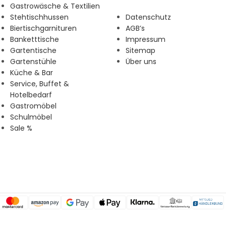
Gastrowäsche & Textilien
Stehtischhussen
Datenschutz
Biertischgarnituren
AGB’s
Banketttische
Impressum
Gartentische
Sitemap
Gartenstühle
Über uns
Küche & Bar
Service, Buffet &
Hotelbedarf
Gastromöbel
Schulmöbel
Sale %