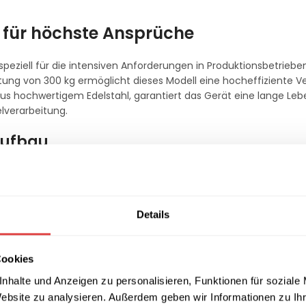
g für höchste Ansprüche
s speziell für die intensiven Anforderungen in Produktionsbetrieb
ung von 300 kg ermöglicht dieses Modell eine hocheffiziente V
aus hochwertigem Edelstahl, garantiert das Gerät eine lange Le
lverarbeitung.
Aufbau
pf in Kombination mit einem einfachen Aufbau. Diese technisch
demontieren, was eine gründliche und rückstandslose Reinigun
gienevorschriften mühelos eingehalten, während die Wartungszei
Details
berblick
Cookies
nhalte und Anzeigen zu personalisieren, Funktionen für soziale
ro Stunde für maximale Produktivität.
nfache und schnelle Tiefenreinigung.
Website zu analysieren. Außerdem geben wir Informationen zu I