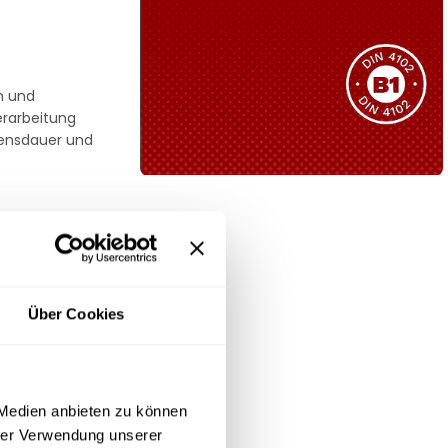
Sie haben nicht das passende
Produkt gefunden?
Wir helfen Ihnen gerne weiter!
en und
erarbeitung
bensdauer und
B1 Zertifiziert
Schwer entflammbar
e Konstruktion
produkten
g aller
Kollektion ansehen
ten im
Über Cookies
 Medien anbieten zu können
hrer Verwendung unserer