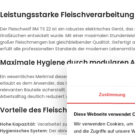
Leistungsstarke Fleischverarbeitun
Der Fleischwolf RM TS 22 ist ein robustes elektrisches Gerät, da
Großküchen entwickelt wurde. Mit einer maximalen Stundenleist
großer Fleischmengen bei gleichbleibender Qualität. Gefertigt 
erfüllt alle professionellen Standards der modernen Lebensmitte
Maximale Hygiene durch modularen 
Ein wesentliches Merkmal dieses Modells ist der abnehmbare Ko
erlaubt es dem Anwender, das Gerät mit minimalem Aufwand zu 
relevanten Bauteile sicherstellt. Dadurch werden strengste Hy
Zustimmung
Arbeitsalltag deutlich reduziert werden.
Vorteile des Fleischwolfs RM TS 22 im Ü
Diese Webseite verwendet 
Wir verwenden Cookies, um I
Hohe Kapazität:
Verarbeitet zuverlässig bis zu 300 kg Fleisch p
Hygienisches System:
Der abnehmbarer Kopf garantiert eine ei
und die Zugriffe auf unsere 