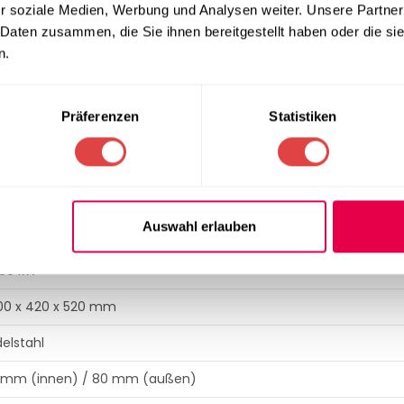
lität und Korrosionsbeständigkeit.
r soziale Medien, Werbung und Analysen weiter. Unsere Partner
rierte Umkehrfunktion optimieren den Bedienkomfort.
 Daten zusammen, die Sie ihnen bereitgestellt haben oder die s
nem schlagfesten Druckknopf aus Kunststoff.
n.
n
Präferenzen
Statistiken
ETAILS
M – TS 22
ax. 300 kg/h
Auswahl erlauben
00 V / 3N – 50 Hz
,100 kW
00 x 420 x 520 mm
delstahl
 mm (innen) / 80 mm (außen)