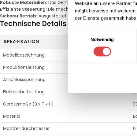
Robuste Materialien:
Das Gehäuse aus Edelstahl sorgt für Stabi
Website an unsere Partner fü
Effiziente Steuerung:
Die mechanische Steuerung und die integ
möglicherweise mit weiteren
Sicherer Betrieb:
Ausgestattet mit einem Hauptschalter und ei
der Dienste gesammelt habe
Technische Details und Spezifikatione
Einwilligungsauswahl
Notwendig
SPEZIFIKATION
D
Modellbezeichnung
R
Produktionsleistung
M
Anschlussspannung
4
Elektrische Leistung
1
Gerätemaße (B x T x H)
3
Material
E
Matrizendurchmesser
6