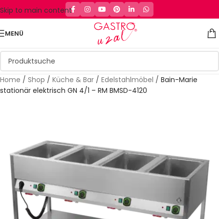
Skip to main content
MENÜ
Home
/
Shop
/
Küche & Bar
/
Edelstahlmöbel
/
Bain-Marie
stationär elektrisch GN 4/1 – RM BMSD-4120