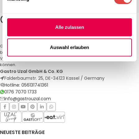
Alle zulassen
Gastro Uzal – Ihr Spezialist für Gastronomiemöbel und -textilien. Wir
Auswahl erlauben
bieten maßgeschneiderte Lösungen für Restaurants, Hotels und
Veranstaltungen. Qualität und Service, auf die Sie sich verlassen
können.
Gastro Uzal GmbH & Co. KG
Falderbaumstr. 25, DE-34123 Kassel / Germany
Hotline: 056131741361
0176 7070 1733
info@gastrouzal.com
NEUESTE BEITRÄGE