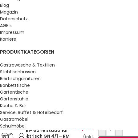
Blog
Magazin
Datenschutz
AGB’s
Impressum
Karriere
PRODUKTKATEGORIEN
Gastrowäsche & Textilien
Stehtischhussen
Biertischgarnituren
Banketttische
Gartentische
Gartenstühle
Küche & Bar
Service, Buffet & Hotelbedarf
Gastromöbel
Schulmöbel
2.616,81
€
-
+
Bain-Marie stationär
Sale %
elektrisch GN 4/1 – RM
(inkl.