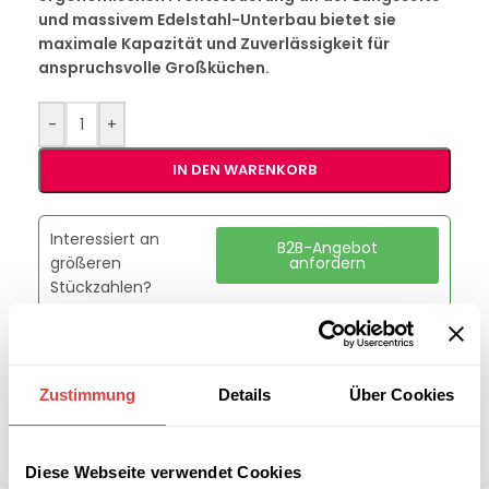
und massivem Edelstahl-Unterbau bietet sie
maximale Kapazität und Zuverlässigkeit für
anspruchsvolle Großküchen.
-
+
IN DEN WARENKORB
Interessiert an
B2B-Angebot
größeren
anfordern
Stückzahlen?
Artikelnummer:
00000085
Kategorie:
Edelstahlmöbel
Zustimmung
Details
Über Cookies
Marke:
RM Gastro
Teilen:
Diese Webseite verwendet Cookies