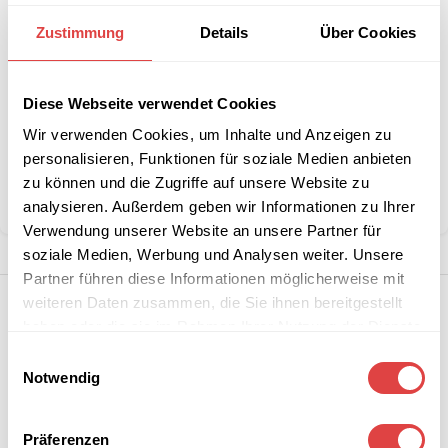
Interessiert an
B2B-Angebot
größeren
anfordern
Zustimmung
Details
Über Cookies
Stückzahlen?
Diese Webseite verwendet Cookies
Artikelnummer:
201/50/50GW
Wir verwenden Cookies, um Inhalte und Anzeigen zu
Kategorie:
Restaurant-Servietten
personalisieren, Funktionen für soziale Medien anbieten
Marke:
Gastro Uzal
zu können und die Zugriffe auf unsere Website zu
Teilen:
analysieren. Außerdem geben wir Informationen zu Ihrer
Verwendung unserer Website an unsere Partner für
soziale Medien, Werbung und Analysen weiter. Unsere
Partner führen diese Informationen möglicherweise mit
weiteren Daten zusammen, die Sie ihnen bereitgestellt
haben oder die sie im Rahmen Ihrer Nutzung der Dienste
gesammelt haben.
Einwilligungsauswahl
Notwendig
Präferenzen