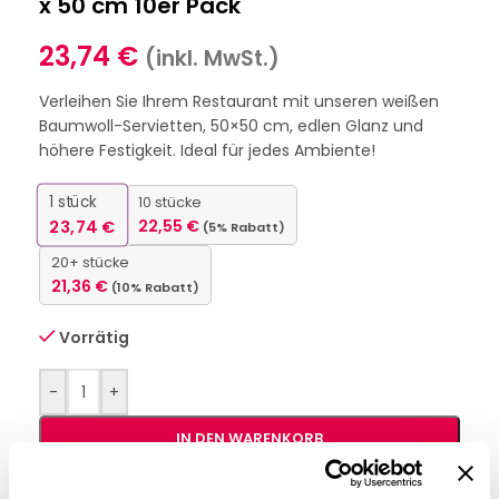
x 50 cm 10er Pack
23,74
€
(inkl. MwSt.)
Verleihen Sie Ihrem Restaurant mit unseren weißen
Baumwoll-Servietten, 50×50 cm, edlen Glanz und
höhere Festigkeit. Ideal für jedes Ambiente!
1
stück
10 stücke
23,74
€
22,55
€
(5% Rabatt)
20+ stücke
21,36
€
(10% Rabatt)
Vorrätig
-
+
IN DEN WARENKORB