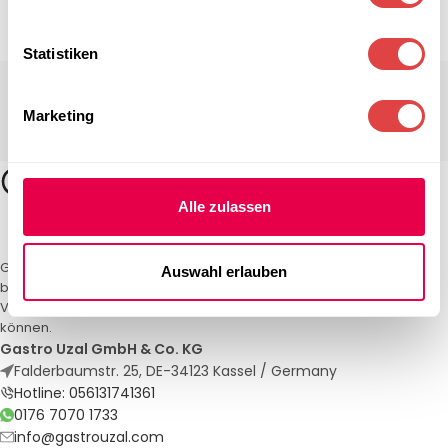
Statistiken
Marketing
Alle zulassen
Gastro Uzal – Ihr Spezialist für Gastronomiemöbel und -textilien. Wir
Auswahl erlauben
bieten maßgeschneiderte Lösungen für Restaurants, Hotels und
Veranstaltungen. Qualität und Service, auf die Sie sich verlassen
können.
Gastro Uzal GmbH & Co. KG
Falderbaumstr. 25, DE-34123 Kassel / Germany
Hotline: 056131741361
0176 7070 1733
info@gastrouzal.com