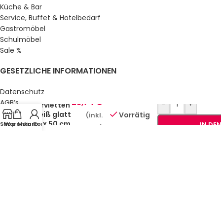
Küche & Bar
Service, Buffet & Hotelbedarf
Gastromöbel
Schulmöbel
Sale %
GESETZLICHE INFORMATIONEN
Datenschutz
Baumwoll-
23,74
€
AGB’s
-
+
Servietten
Impressum
Weiß glatt
Vorrätig
(inkl.
50 x 50 cm
Sitemap
Shop
Warenkorb
Mein Konto
IN DE
MwSt.)
10er Pack
Über uns
© Gastro Uzal GmbH & Co. KG.
2026 All Rights Reserved.