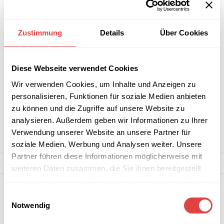
IN DEN WARENKORB
Zustimmung
Details
Über Cookies
Interessiert an
B2B-Angebot
größeren
anfordern
Stückzahlen?
Diese Webseite verwendet Cookies
Wir verwenden Cookies, um Inhalte und Anzeigen zu
personalisieren, Funktionen für soziale Medien anbieten
Artikelnummer:
W-8080
zu können und die Zugriffe auf unsere Website zu
Kategorie:
Mitteldecken
analysieren. Außerdem geben wir Informationen zu Ihrer
Marke:
Gastro Uzal
Verwendung unserer Website an unsere Partner für
Teilen:
soziale Medien, Werbung und Analysen weiter. Unsere
Partner führen diese Informationen möglicherweise mit
weiteren Daten zusammen, die Sie ihnen bereitgestellt
haben oder die sie im Rahmen Ihrer Nutzung der Dienste
gesammelt haben.
Einwilligungsauswahl
Notwendig