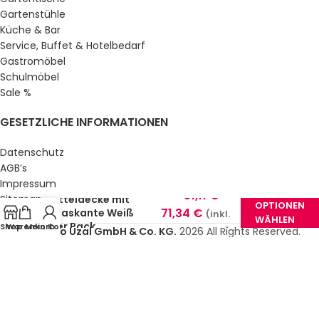
Gartenstühle
Küche & Bar
Service, Buffet & Hotelbedarf
Gastromöbel
Schulmöbel
Sale %
GESETZLICHE INFORMATIONEN
Datenschutz
AGB’s
Impressum
51,11
€
–
Mitteldecke mit
Sitemap
OPTIONEN
71,34
€
Atlaskante Weiß
(inkl.
Über uns
WÄHLEN
10er Pack
Shop
Warenkorb
Mein Konto
© Gastro Uzal GmbH & Co. KG.
2026 All Rights Reserved.
MwSt.)