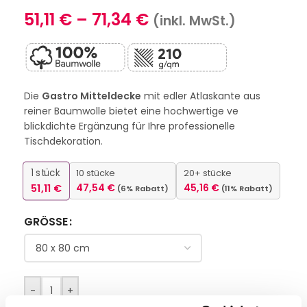
51,11
€
–
71,34
€
(inkl. MwSt.)
Die
Gastro Mitteldecke
mit edler Atlaskante aus
reiner Baumwolle bietet eine hochwertige ve
blickdichte Ergänzung für Ihre professionelle
Tischdekoration.
1
stück
10 stücke
20+ stücke
51,11
€
47,54
€
45,16
€
(6% Rabatt)
(11% Rabatt)
GRÖSSE
-
+