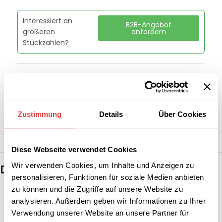
Interessiert an
B2B-Angebot
größeren
anfordern
Stückzahlen?
Artikelnummer:
69150
Kategorie:
Tischmolton
Marke:
Gastro Uzal
Zustimmung
Details
Über Cookies
Teilen:
Diese Webseite verwendet Cookies
Wir verwenden Cookies, um Inhalte und Anzeigen zu
Das könnte dir auch gefallen …
personalisieren, Funktionen für soziale Medien anbieten
zu können und die Zugriffe auf unsere Website zu
analysieren. Außerdem geben wir Informationen zu Ihrer
Verwendung unserer Website an unsere Partner für