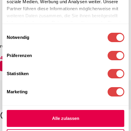
soziale Medien, Werbung und Analysen weiter. Unsere
Partner führen diese Informationen möglicherweise mit
weiteren Daten zusammen, die Sie ihnen bereitgestellt
haben oder die sie im Rahmen Ihrer Nutzung der Dienste
gesammelt haben.
Einwilligungsauswahl
Notwendig
runde Deluxe-Tischhusse
Weiß (5 Größen)
Präferenzen
47,54
€
–
63,01
€
(inkl. MwSt.)
AUSFÜHRUNG WÄHLEN
Statistiken
Marketing
Alle zulassen