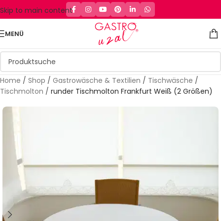
Skip to main content
MENÜ
Home
/
Shop
/
Gastrowäsche & Textilien
/
Tischwäsche
/
Tischmolton
/
runder Tischmolton Frankfurt Weiß (2 Größen)