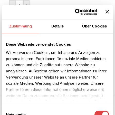
-
+
IN DEN WARENKORB
Zustimmung
Details
Über Cookies
Interessiert an
B2B-Angebot
größeren
anfordern
Stückzahlen?
Diese Webseite verwendet Cookies
Wir verwenden Cookies, um Inhalte und Anzeigen zu
personalisieren, Funktionen für soziale Medien anbieten
Artikelnummer:
20095PB1
zu können und die Zugriffe auf unsere Website zu
Kategorie:
Tischhussen
analysieren. Außerdem geben wir Informationen zu Ihrer
Schlagwort:
Schwer Entflammbar B1
Verwendung unserer Website an unsere Partner für
Marke:
Gastro Uzal
soziale Medien, Werbung und Analysen weiter. Unsere
Teilen:
Partner führen diese Informationen möglicherweise mit
weiteren Daten zusammen, die Sie ihnen bereitgestellt
haben oder die sie im Rahmen Ihrer Nutzung der Dienste
gesammelt haben.
Einwilligungsauswahl
Notwendig