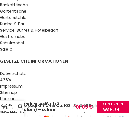
Banketttische
Gartentische
Gartenstühle
Küche & Bar
Service, Buffet & Hotelbedarf
Gastromöbel
Schulmöbel
Sale %
GESETZLICHE INFORMATIONEN
Datenschutz
AGB’s
Impressum
83,24
€
Sitemap
Tischhusse Hamburg
Über uns
–
Premium Weiß B1 (3
OPTIONEN
© Gastro Uzal GmbH & Co. KG.
2026 All Rights Reserved.
101,09
€
Größen) – schwer
WÄHLEN
Shop
Warenkorb
Mein Konto
(inkl.
entflammbar
MwSt.)