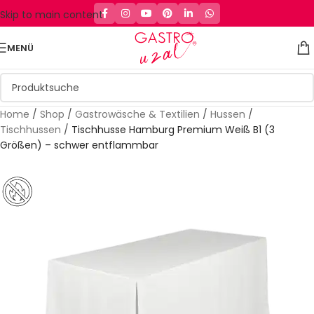
Skip to main content
MENÜ
Home
/
Shop
/
Gastrowäsche & Textilien
/
Hussen
/
Tischhussen
/
Tischhusse Hamburg Premium Weiß B1 (3
Größen) – schwer entflammbar