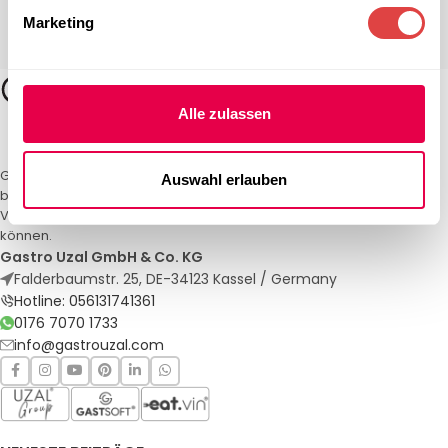
Marketing
Alle zulassen
Gastro Uzal – Ihr Spezialist für Gastronomiemöbel und -textilien. Wir
Auswahl erlauben
bieten maßgeschneiderte Lösungen für Restaurants, Hotels und
Veranstaltungen. Qualität und Service, auf die Sie sich verlassen
können.
Gastro Uzal GmbH & Co. KG
Falderbaumstr. 25, DE-34123 Kassel / Germany
Hotline: 056131741361
0176 7070 1733
info@gastrouzal.com