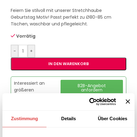
Feiern Sie stilvoll mit unserer Stretchhaube
Geburtstag Motiv! Passt perfekt zu Ø80-85 cm
Tischen, waschbar und pflegeleicht.
Vorrätig
-
+
IN DEN WARENKORB
Interessiert an
B2B-Angebot
größeren
anfordern
Stückzahlen?
Zustimmung
Details
Über Cookies
Artikelnummer:
348085WBH
Kategorie:
Hauben für Hussen
Marke:
Gastro Uzal