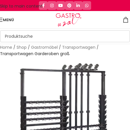
Skip to main content
MENÜ
Home
/
Shop
/
Gastromöbel
/
Transportwagen
/
Transportwagen Garderoben groß