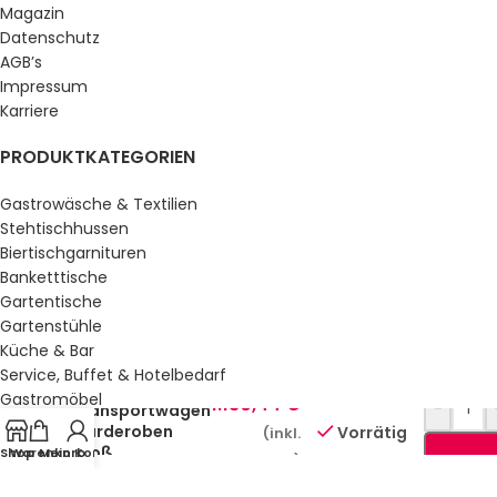
Magazin
Datenschutz
AGB’s
Impressum
Karriere
PRODUKTKATEGORIEN
Gastrowäsche & Textilien
Stehtischhussen
Biertischgarnituren
Banketttische
Gartentische
Gartenstühle
Küche & Bar
Service, Buffet & Hotelbedarf
Gastromöbel
1.130,44
€
-
Transportwagen
Schulmöbel
Garderoben
Vorrätig
(inkl.
Sale %
groß
Shop
Warenkorb
Mein Konto
MwSt.)
GESETZLICHE INFORMATIONEN