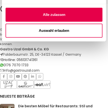
Alle zulassen
Gastro Uzal – Ihr Spezialist für Gastronomiemöbel und -textilien. Wir
Auswahl erlauben
bieten maßgeschneiderte Lösungen für Restaurants, Hotels und
Veranstaltungen. Qualität und Service, auf die Sie sich verlassen
können.
Gastro Uzal GmbH & Co. KG
Falderbaumstr. 25, DE-34123 Kassel / Germany
Hotline: 056131741361
0176 7070 1733
info@gastrouzal.com
NEUESTE BEITRÄGE
Die besten Möbel für Restaurants: Stil und