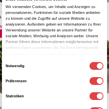
Wir verwenden Cookies, um Inhalte und Anzeigen zu
personalisieren, Funktionen für soziale Medien anbieten
Laminat Tischplatte 18mm –
Indoor Tischplatte Furnierte
zu können und die Zugriffe auf unsere Website zu
Rechteckig
– 39mm
analysieren. Außerdem geben wir Informationen zu Ihrer
16,60
€
–
93,95
€
97,52
€
–
267,69
€
(inkl. MwSt.)
(inkl. MwSt.)
Verwendung unserer Website an unsere Partner für
AUSFÜHRUNG WÄHLEN
AUSFÜHRUNG WÄHLEN
soziale Medien, Werbung und Analysen weiter. Unsere
Partner führen diese Informationen möglicherweise mit
weiteren Daten zusammen, die Sie ihnen bereitgestellt
haben oder die sie im Rahmen Ihrer Nutzung der Dienste
gesammelt haben.
Einwilligungsauswahl
Notwendig
Präferenzen
Statistiken
Outdoor Tischplatte HPL –
Tischplatte EXTERIOLIT HPL-T