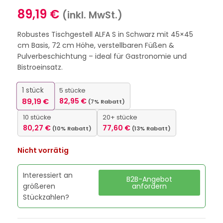
89,19
€
(inkl. MwSt.)
Robustes Tischgestell ALFA S in Schwarz mit 45×45
cm Basis, 72 cm Höhe, verstellbaren Füßen &
Pulverbeschichtung – ideal für Gastronomie und
Bistroeinsatz.
1
stück
5 stücke
89,19
€
82,95
€
(7% Rabatt)
10 stücke
20+ stücke
80,27
€
77,60
€
(10% Rabatt)
(13% Rabatt)
Nicht vorrätig
Interessiert an
B2B-Angebot
größeren
anfordern
Stückzahlen?