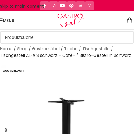
Skip to main content
MENÜ
Home
/
Shop
/
Gastromöbel
/
Tische
/
Tischgestelle
/
Tischgestell ALFA S schwarz – Café- / Bistro-Gestell in Schwarz
AUSVERKAUFT