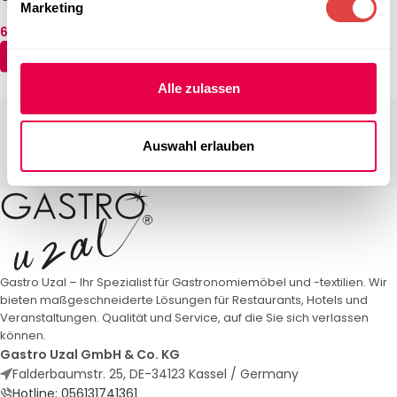
Marketing
12mm
– Indoor / Outdoor (14
Größen)
68,96
€
–
286,73
€
77,29
€
–
274,83
€
(inkl. MwSt.)
(inkl. MwSt.)
AUSFÜHRUNG WÄHLEN
AUSFÜHRUNG WÄHLEN
Alle zulassen
Auswahl erlauben
Gastro Uzal – Ihr Spezialist für Gastronomiemöbel und -textilien. Wir
bieten maßgeschneiderte Lösungen für Restaurants, Hotels und
Veranstaltungen. Qualität und Service, auf die Sie sich verlassen
können.
Gastro Uzal GmbH & Co. KG
Falderbaumstr. 25, DE-34123 Kassel / Germany
Hotline: 056131741361