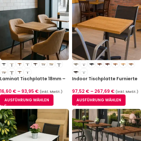
Laminat Tischplatte 18mm –
Indoor Tischplatte Furnierte
Rechteckig
– 39mm
16,60
€
–
93,95
€
97,52
€
–
267,69
€
(inkl. MwSt.)
(inkl. MwSt.)
AUSFÜHRUNG WÄHLEN
AUSFÜHRUNG WÄHLEN