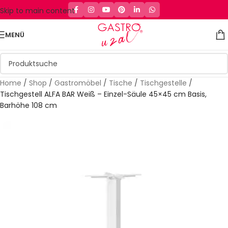
Skip to main content
MENÜ
Home
/
Shop
/
Gastromöbel
/
Tische
/
Tischgestelle
/
Tischgestell ALFA BAR Weiß – Einzel-Säule 45×45 cm Basis,
Barhöhe 108 cm