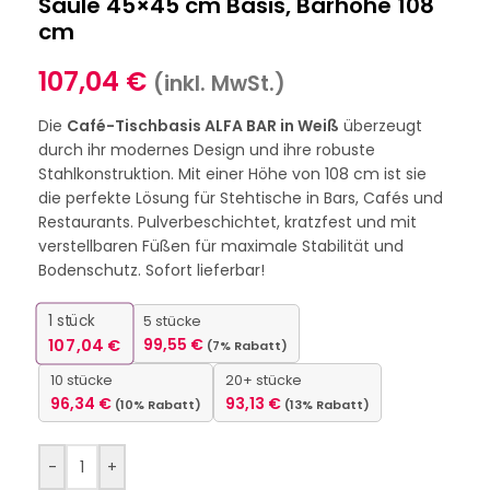
Säule 45×45 cm Basis, Barhöhe 108
cm
107,04
€
(inkl. MwSt.)
Die
Café-Tischbasis ALFA BAR in Weiß
überzeugt
durch ihr modernes Design und ihre robuste
Stahlkonstruktion. Mit einer Höhe von 108 cm ist sie
die perfekte Lösung für Stehtische in Bars, Cafés und
Restaurants. Pulverbeschichtet, kratzfest und mit
verstellbaren Füßen für maximale Stabilität und
Bodenschutz. Sofort lieferbar!
1
stück
5 stücke
107,04
€
99,55
€
(7% Rabatt)
10 stücke
20+ stücke
96,34
€
93,13
€
(10% Rabatt)
(13% Rabatt)
-
+