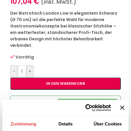
107,04
€
(inkl. MwSt.)
Der Bistrotisch London Low in elegantem Schwarz
(Ø 70 cm) ist die perfekte Wahl für moderne
Gastronomiekonzepte bei klassischer Sitzhöhe –
ein wetterfester, standsicherer Profi-Tisch, der
urbanes Design mit höchster Belastbarkeit
verbindet.
Vorrätig
-
+
IN DEN WARENKORB
Interessiert an
B2B-Angebot
größeren
anfordern
Stückzahlen?
Zustimmung
Details
Über Cookies