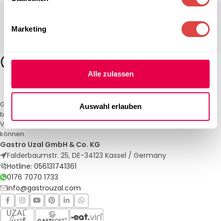
Marketing
Alle zulassen
Gastro Uzal – Ihr Spezialist für Gastronomiemöbel und -textilien. Wir
Auswahl erlauben
bieten maßgeschneiderte Lösungen für Restaurants, Hotels und
Veranstaltungen. Qualität und Service, auf die Sie sich verlassen
können.
Gastro Uzal GmbH & Co. KG
Falderbaumstr. 25, DE-34123 Kassel / Germany
Hotline: 056131741361
0176 7070 1733
info@gastrouzal.com