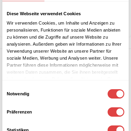
Artikelnummer:
GUP14385
Kategorie:
Steh- & Bistrotische
Diese Webseite verwendet Cookies
Marke:
Gastro Uzal
Wir verwenden Cookies, um Inhalte und Anzeigen zu
Teilen:
personalisieren, Funktionen für soziale Medien anbieten
zu können und die Zugriffe auf unsere Website zu
analysieren. Außerdem geben wir Informationen zu Ihrer
Verwendung unserer Website an unsere Partner für
soziale Medien, Werbung und Analysen weiter. Unsere
Partner führen diese Informationen möglicherweise mit
weiteren Daten zusammen, die Sie ihnen bereitgestellt
haben oder die sie im Rahmen Ihrer Nutzung der Dienste
gesammelt haben.
Einwilligungsauswahl
Notwendig
Präferenzen
Statistiken