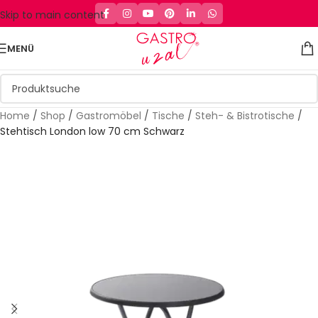
Skip to main content
MENÜ
Home
/
Shop
/
Gastromöbel
/
Tische
/
Steh- & Bistrotische
/
Stehtisch London low 70 cm Schwarz