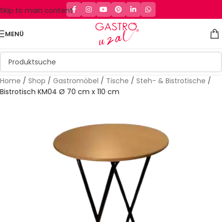
Skip to main content
MENÜ
Home
/
Shop
/
Gastromöbel
/
Tische
/
Steh- & Bistrotische
/
Bistrotisch KM04 Ø 70 cm x 110 cm