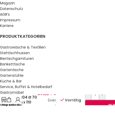
Magazin
Datenschutz
AGB’s
Impressum
Karriere
PRODUKTKATEGORIEN
Gastrowäsche & Textilien
Stehtischhussen
Biertischgarnituren
Banketttische
Gartentische
Gartenstühle
Küche & Bar
Service, Buffet & Hotelbedarf
Bistrotisch
Gastromöbel
202,24
€
-
+
KM04 Ø 70
Schulmöbel
Vorrätig
(inkl.
cm x 110
Sale %
Shop
Warenkorb
Mein Konto
IN 
MwSt.)
cm
GESETZLICHE INFORMATIONEN