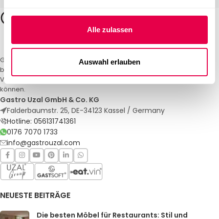
Alle zulassen
Gastro Uzal – Ihr Spezialist für Gastronomiemöbel und -textilien. Wir
Auswahl erlauben
bieten maßgeschneiderte Lösungen für Restaurants, Hotels und
Veranstaltungen. Qualität und Service, auf die Sie sich verlassen
können.
Gastro Uzal GmbH & Co. KG
Falderbaumstr. 25, DE-34123 Kassel / Germany
Hotline: 056131741361
0176 7070 1733
info@gastrouzal.com
NEUESTE BEITRÄGE
Die besten Möbel für Restaurants: Stil und