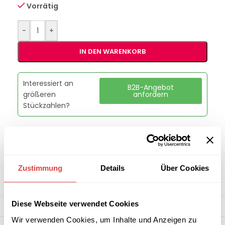
Vorrätig
-
+
IN DEN WARENKORB
Interessiert an
B2B-Angebot
größeren
anfordern
Stückzahlen?
Artikelnummer:
KM04
Kategorie:
Steh- & Bistrotische
Marke:
Gastro Uzal
Zustimmung
Details
Über Cookies
Teilen:
Diese Webseite verwendet Cookies
Wir verwenden Cookies, um Inhalte und Anzeigen zu