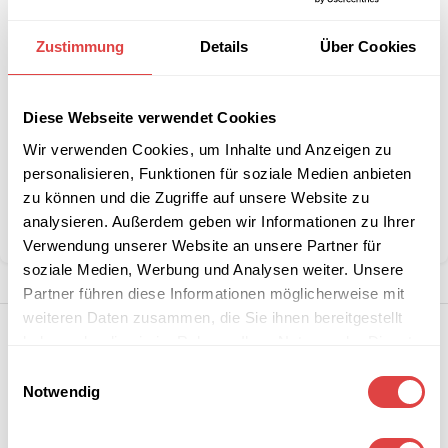
Interessiert an
B2B-Angebot
Zustimmung
Details
Über Cookies
größeren
anfordern
Stückzahlen?
Diese Webseite verwendet Cookies
Wir verwenden Cookies, um Inhalte und Anzeigen zu
Artikelnummer:
OscarCanyon
personalisieren, Funktionen für soziale Medien anbieten
Kategorie:
Steh- & Bistrotische
zu können und die Zugriffe auf unsere Website zu
Marke:
Gastro Uzal
analysieren. Außerdem geben wir Informationen zu Ihrer
Teilen:
Verwendung unserer Website an unsere Partner für
soziale Medien, Werbung und Analysen weiter. Unsere
Partner führen diese Informationen möglicherweise mit
weiteren Daten zusammen, die Sie ihnen bereitgestellt
haben oder die sie im Rahmen Ihrer Nutzung der Dienste
gesammelt haben.
Einwilligungsauswahl
Notwendig