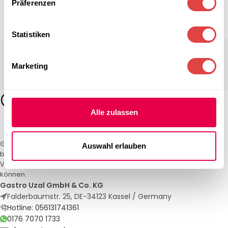
Präferenzen
Statistiken
Marketing
Alle zulassen
Gastro Uzal – Ihr Spezialist für Gastronomiemöbel und -textilien. Wir
Auswahl erlauben
bieten maßgeschneiderte Lösungen für Restaurants, Hotels und
Veranstaltungen. Qualität und Service, auf die Sie sich verlassen
können.
Gastro Uzal GmbH & Co. KG
Falderbaumstr. 25, DE-34123 Kassel / Germany
Hotline: 056131741361
0176 7070 1733