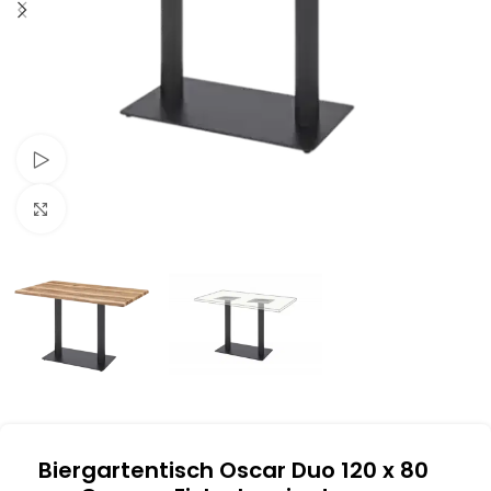
Schau Video
Klick zum Vergrößern
Biergartentisch Oscar Duo 120 x 80