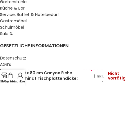
Gartenstühle
Küche & Bar
Service, Buffet & Hotelbedarf
Gastromöbel
Schulmöbel
Sale %
GESETZLICHE INFORMATIONEN
Datenschutz
AGB’s
Biergartentisch Oscar Duo
273,64
€
Impressum
120 x 80 cm Canyon Eiche
Nicht
(inkl.
Sitemap
vorrätig
Laminat Tischplattendicke:
Shop
Warenkorb
Mein Konto
Über uns
MwSt.)
28 mm
© Gastro Uzal GmbH & Co. KG.
2026 All Rights Reserved.