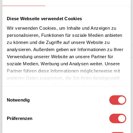
Artikelnummer:
Oscar128x80Beton
Diese Webseite verwendet Cookies
Kategorie:
Steh- & Bistrotische
Marke:
Gastro Uzal
Wir verwenden Cookies, um Inhalte und Anzeigen zu
personalisieren, Funktionen für soziale Medien anbieten
Teilen:
zu können und die Zugriffe auf unsere Website zu
analysieren. Außerdem geben wir Informationen zu Ihrer
Verwendung unserer Website an unsere Partner für
soziale Medien, Werbung und Analysen weiter. Unsere
Partner führen diese Informationen möglicherweise mit
weiteren Daten zusammen, die Sie ihnen bereitgestellt
haben oder die sie im Rahmen Ihrer Nutzung der Dienste
gesammelt haben.
Einwilligungsauswahl
Notwendig
Präferenzen