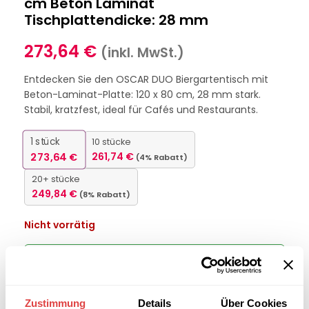
cm Beton Laminat
Tischplattendicke: 28 mm
273,64
€
(inkl. MwSt.)
Entdecken Sie den OSCAR DUO Biergartentisch mit
Beton-Laminat-Platte: 120 x 80 cm, 28 mm stark.
Stabil, kratzfest, ideal für Cafés und Restaurants.
1
stück
10 stücke
273,64
€
261,74
€
(4% Rabatt)
20+ stücke
249,84
€
(8% Rabatt)
Nicht vorrätig
Interessiert an
B2B-Angebot
größeren
anfordern
Stückzahlen?
Zustimmung
Details
Über Cookies