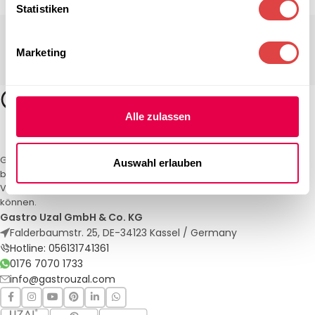
Statistiken
Marketing
Alle zulassen
Gastro Uzal – Ihr Spezialist für Gastronomiemöbel und -textilien. Wir
Auswahl erlauben
bieten maßgeschneiderte Lösungen für Restaurants, Hotels und
Veranstaltungen. Qualität und Service, auf die Sie sich verlassen
können.
Gastro Uzal GmbH & Co. KG
Falderbaumstr. 25, DE-34123 Kassel / Germany
Hotline: 056131741361
0176 7070 1733
info@gastrouzal.com