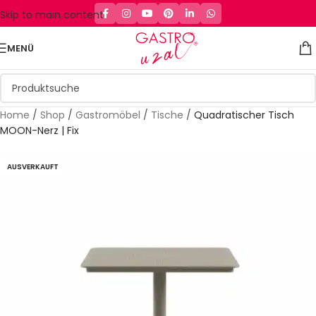
Skip to main content
MENÜ
Home
/
Shop
/
Gastromöbel
/
Tische
/
Quadratischer Tisch
MOON-Nerz | Fix
AUSVERKAUFT