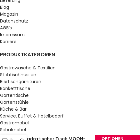
Lieferung
Blog
Magazin
Datenschutz
AGB’s
Impressum
Karriere
PRODUKTKATEGORIEN
Gastrowäsche & Textilien
Stehtischhussen
Biertischgarnituren
Banketttische
Gartentische
Gartenstühle
Küche & Bar
Service, Buffet & Hotelbedarf
Gastromöbel
Schulmöbel
Sale %
Quadratischer Tisch MOON-
OPTIONEN