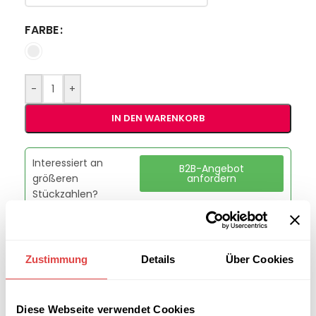
FARBE
-
+
IN DEN WARENKORB
Interessiert an
B2B-Angebot
größeren
anfordern
Stückzahlen?
Artikelnummer:
n. v.
Zustimmung
Details
Über Cookies
Kategorie:
Tische
Marke:
Gastro Uzal
Teilen:
Diese Webseite verwendet Cookies