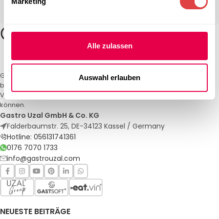
Marketing
Alle zulassen
Gastro Uzal – Ihr Spezialist für Gastronomiemöbel und -textilien. Wir
Auswahl erlauben
bieten maßgeschneiderte Lösungen für Restaurants, Hotels und
Veranstaltungen. Qualität und Service, auf die Sie sich verlassen
können.
Gastro Uzal GmbH & Co. KG
Falderbaumstr. 25, DE-34123 Kassel / Germany
Hotline: 056131741361
0176 7070 1733
info@gastrouzal.com
NEUESTE BEITRÄGE