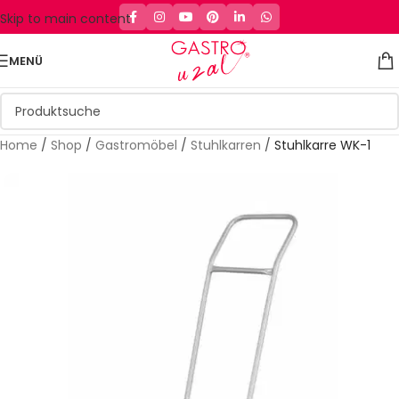
Skip to main content
MENÜ
Home
/
Shop
/
Gastromöbel
/
Stuhlkarren
/
Stuhlkarre WK-1