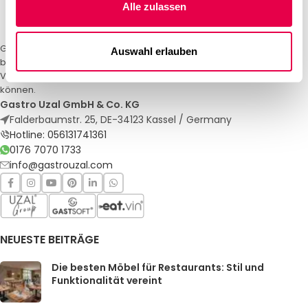
Alle zulassen
Gastro Uzal – Ihr Spezialist für Gastronomiemöbel und -textilien. Wir
Auswahl erlauben
bieten maßgeschneiderte Lösungen für Restaurants, Hotels und
Veranstaltungen. Qualität und Service, auf die Sie sich verlassen
können.
Gastro Uzal GmbH & Co. KG
Falderbaumstr. 25, DE-34123 Kassel / Germany
Hotline: 056131741361
0176 7070 1733
info@gastrouzal.com
NEUESTE BEITRÄGE
Die besten Möbel für Restaurants: Stil und
Funktionalität vereint