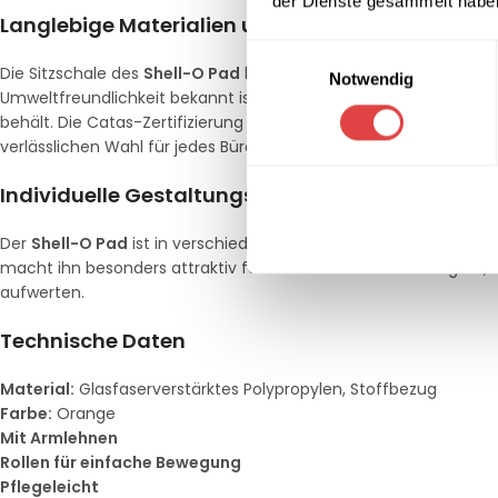
der Dienste gesammelt habe
Langlebige Materialien und erstklassige Verarb
Einwilligungsauswahl
Die Sitzschale des
Shell-O Pad
besteht aus strapazierfähigem, g
Notwendig
Umweltfreundlichkeit bekannt ist. Diese robuste Konstruktion ste
behält. Die Catas-Zertifizierung garantiert, dass der Stuhl höch
verlässlichen Wahl für jedes Büro macht.
Individuelle Gestaltungsmöglichkeiten
Der
Shell-O Pad
ist in verschiedenen Stofffarben erhältlich, so
macht ihn besonders attraktiv für Unternehmen und Designer, d
aufwerten.
Technische Daten
Material:
Glasfaserverstärktes Polypropylen, Stoffbezug
Farbe:
Orange
Mit Armlehnen
Rollen für einfache Bewegung
Pflegeleicht