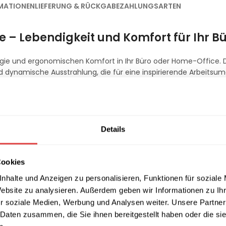
MATIONEN
LIEFERUNG & RÜCKGABE
ZAHLUNGSARTEN
 – Lebendigkeit und Komfort für Ihr B
rgie und ergonomischen Komfort in Ihr Büro oder Home-Office. 
d dynamische Ausstrahlung, die für eine inspirierende Arbeitsu
der
Shell-O Pad
nicht nur ein Blickfang, sondern auch ein funktio
Details
Farbakzent in Ihrem Büro und hebt die Stimmung am Arbeitsplatz
ort, auch bei langen Arbeitstagen. Der Stuhl passt perfekt in
ssionellen Look.
Cookies
nhalte und Anzeigen zu personalisieren, Funktionen für soziale
Website zu analysieren. Außerdem geben wir Informationen zu I
r soziale Medien, Werbung und Analysen weiter. Unsere Partner
e einfache Bewegung im Büro, was Effizienz und Flexibilität förde
 Daten zusammen, die Sie ihnen bereitgestellt haben oder die s
Stuhl auch bei intensiver Nutzung immer sauber und ordentlich ble