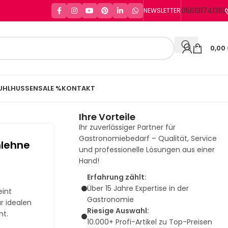
056131741361
NEWSLETTER
0,00
UHLHUSSEN
SALE %
KONTAKT
Ihre Vorteile
Ihr zuverlässiger Partner für
Gastronomiebedarf – Qualität, Service
mlehne
und professionelle Lösungen aus einer
Hand!
Erfahrung zählt:
Über 15 Jahre Expertise in der
eint
Gastronomie
r idealen
Riesige Auswahl:
ht.
10.000+ Profi-Artikel zu Top-Preisen