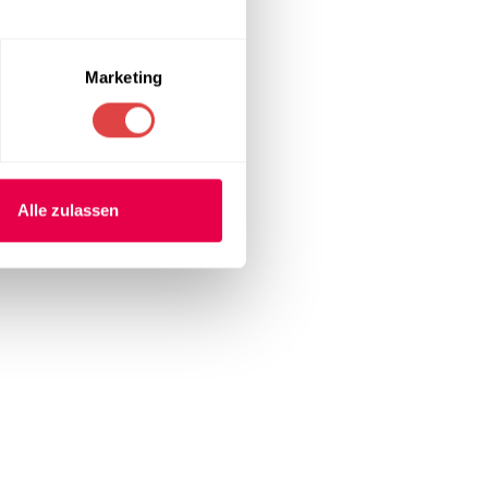
nd
Marketing
und Qualität
iner
Alle zulassen
ielseitigkeit
den Raum