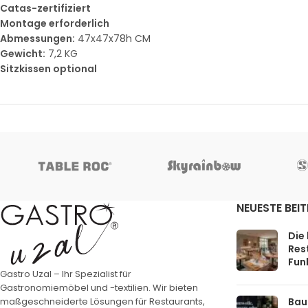
Catas-zertifiziert
Montage erforderlich
Abmessungen:
47x47x78h CM
Gewicht:
7,2 KG
Sitzkissen optional
NEUESTE BEI
Die
Rest
Funk
Gastro Uzal – Ihr Spezialist für
Gastronomiemöbel und -textilien. Wir bieten
Bau
maßgeschneiderte Lösungen für Restaurants,