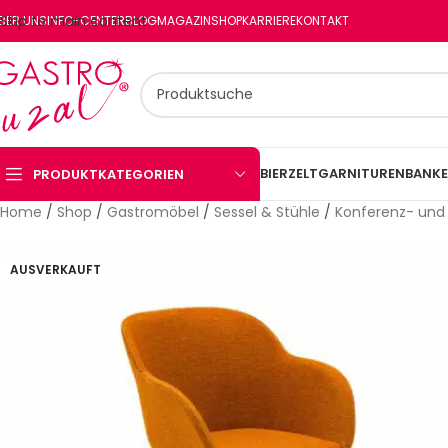
Skip to main content
BER UNS
INFO-CENTER
BLOG
MAGAZIN
SHOP
KARRIERE
KONTAKT
BIERZELTGARNITUREN
BANKE
PRODUKTKATEGORIEN
Home
/
Shop
/
Gastromöbel
/
Sessel & Stühle
/
Konferenz- und
AUSVERKAUFT