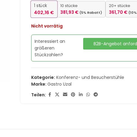
1
stück
10 stücke
20+ stücke
402,16
€
381,93
€
361,70
€
(5% Rabatt)
(10%
Nicht vorrätig
Interessiert an
B2B-Angebot anfor
größeren
Stückzahlen?
Kategorie:
Konferenz- und Besucherstühle
Marke:
Gastro Uzal
Teilen: