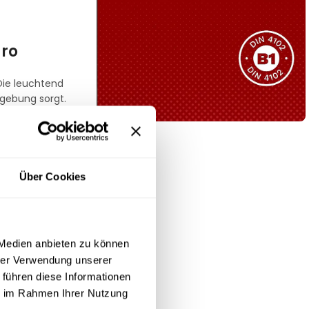
Sie haben nicht das passende
Produkt gefunden?
Wir helfen Ihnen gerne weiter!
üro
Die leuchtend
mgebung sorgt.
nales
B1 Zertifiziert
Schwer entflammbar
Über Cookies
produkten
. Der
Kollektion ansehen
 moderne
 Medien anbieten zu können
hrer Verwendung unserer
 führen diese Informationen
rt. Der
ie im Rahmen Ihrer Nutzung
ibt.