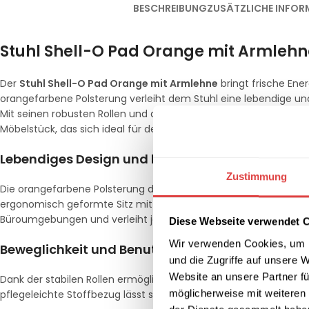
BESCHREIBUNG
ZUSÄTZLICHE INFOR
Stuhl Shell-O Pad Orange mit Armlehne
Der
Stuhl Shell-O Pad Orange mit Armlehne
bringt frische Ene
orangefarbene Polsterung verleiht dem Stuhl eine lebendige un
Mit seinen robusten Rollen und der komfortablen Sitzfläche ist 
Möbelstück, das sich ideal für den täglichen Gebrauch eignet.
Lebendiges Design und hohe Funktionalität
Zustimmung
Die orangefarbene Polsterung des
Shell-O Pad
sorgt für einen 
ergonomisch geformte Sitz mit Armlehnen bietet optimalen Komf
Büroumgebungen und verleiht jedem Raum einen frischen, profe
Diese Webseite verwendet 
Wir verwenden Cookies, um I
Beweglichkeit und Benutzerfreundlichkeit
und die Zugriffe auf unsere 
Website an unsere Partner fü
Dank der stabilen Rollen ermöglicht der
Shell-O Pad Orange
ein
möglicherweise mit weiteren
pflegeleichte Stoffbezug lässt sich leicht reinigen, sodass der 