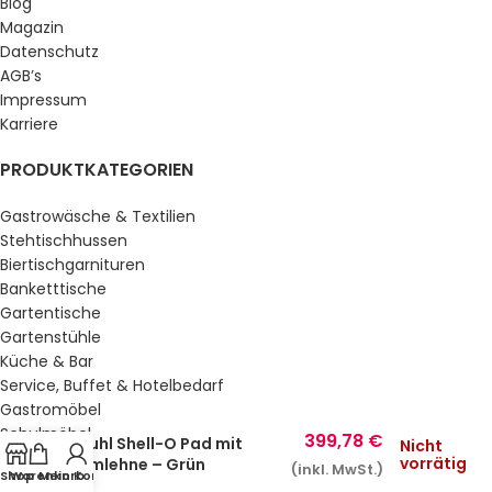
Blog
Magazin
Datenschutz
AGB’s
Impressum
Karriere
PRODUKTKATEGORIEN
Gastrowäsche & Textilien
Stehtischhussen
Biertischgarnituren
Banketttische
Gartentische
Gartenstühle
Küche & Bar
Service, Buffet & Hotelbedarf
Gastromöbel
Schulmöbel
399,78
€
Stuhl Shell-O Pad mit
Nicht
Sale %
vorrätig
Armlehne – Grün
(inkl. MwSt.)
Shop
Warenkorb
Mein Konto