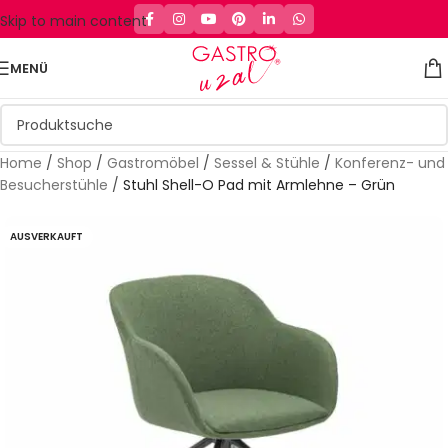
Skip to main content
MENÜ
Home
/
Shop
/
Gastromöbel
/
Sessel & Stühle
/
Konferenz- und
Besucherstühle
/
Stuhl Shell-O Pad mit Armlehne – Grün
AUSVERKAUFT