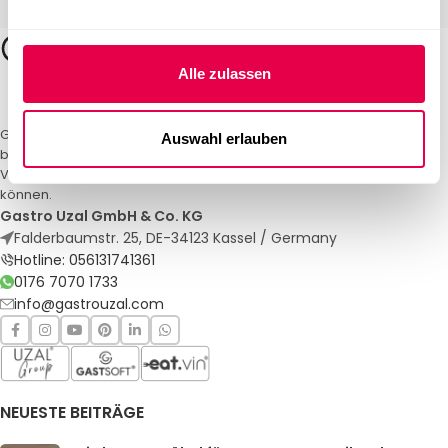
Alle zulassen
Gastro Uzal – Ihr Spezialist für Gastronomiemöbel und -textilien. Wir
Auswahl erlauben
bieten maßgeschneiderte Lösungen für Restaurants, Hotels und
Veranstaltungen. Qualität und Service, auf die Sie sich verlassen
können.
Gastro Uzal GmbH & Co. KG
Falderbaumstr. 25, DE-34123 Kassel / Germany
Hotline: 056131741361
0176 7070 1733
info@gastrouzal.com
NEUESTE BEITRÄGE