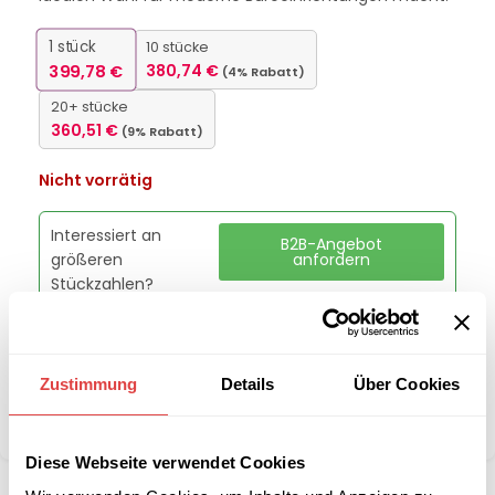
1
stück
10 stücke
399,78
€
380,74
€
(4% Rabatt)
20+ stücke
360,51
€
(9% Rabatt)
Nicht vorrätig
Interessiert an
B2B-Angebot
größeren
anfordern
Stückzahlen?
Kategorie:
Konferenz- und Besucherstühle
Zustimmung
Details
Über Cookies
Marke:
Gastro Uzal
Teilen:
Diese Webseite verwendet Cookies