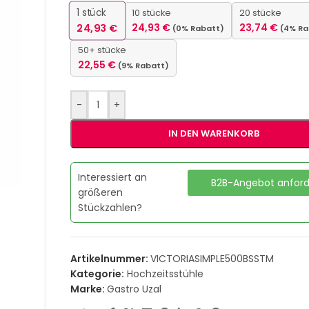
1
stück
10 stücke
20 stücke
24,93
€
24,93
€
23,74
€
(0% Rabatt)
(4% Ra
50+ stücke
22,55
€
(9% Rabatt)
-
+
IN DEN WARENKORB
Interessiert an
B2B-Angebot anfor
größeren
Stückzahlen?
Artikelnummer:
VICTORIASIMPLE500BSSTM
Kategorie:
Hochzeitsstühle
Marke:
Gastro Uzal