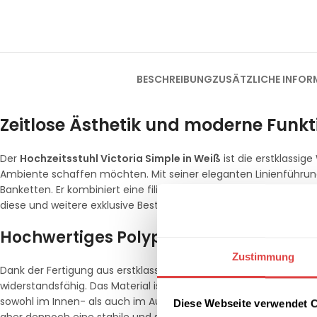
BESCHREIBUNG
ZUSÄTZLICHE INFOR
Zeitlose Ästhetik und moderne Funkti
Der
Hochzeitsstuhl Victoria Simple in Weiß
ist die erstklassig
Ambiente schaffen möchten. Mit seiner eleganten Linienführung 
Banketten. Er kombiniert eine filigrane Optik mit der notwendig
diese und weitere exklusive Bestuhlungslösungen in unserer Kat
Hochwertiges Polypropylen für maxima
Zustimmung
Dank der Fertigung aus erstklassigem
Polypropylen
ist der Vic
widerstandsfähig. Das Material ist von Natur aus wetterfest und
sowohl im Innen- als auch im Außenbereich eignet. Mit einem 
Diese Webseite verwendet 