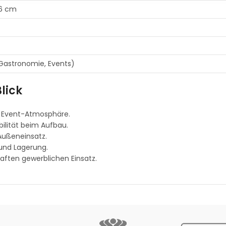
46 cm
Gastronomie, Events)
lick
e Event-Atmosphäre.
bilität beim Aufbau.
Außeneinsatz.
 und Lagerung.
ften gewerblichen Einsatz.