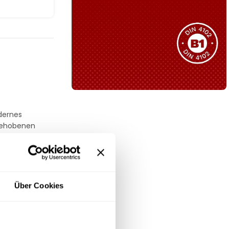
Sie haben nicht das passende
Produkt gefunden?
Wir helfen Ihnen gerne weiter!
B1 Zertifiziert
odernes
Schwer entflammbar
 gehobenen
produkten
ntdecken Sie
Kollektion ansehen
Über Cookies
e Anlässe
haben, bietet