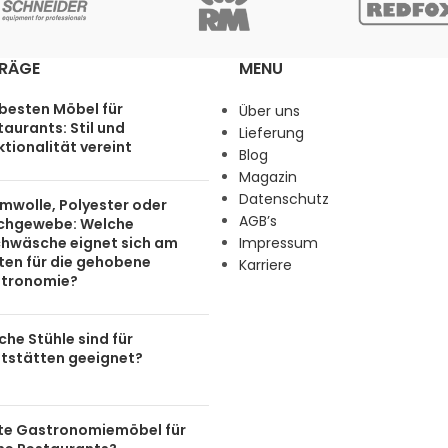
TRÄGE
MENU
 besten Möbel für
Über uns
aurants: Stil und
Lieferung
tionalität vereint
Blog
Magazin
Datenschutz
mwolle, Polyester oder
AGB’s
chgewebe: Welche
chwäsche eignet sich am
Impressum
ten für die gehobene
Karriere
tronomie?
he Stühle sind für
tstätten geeignet?
te Gastronomiemöbel für