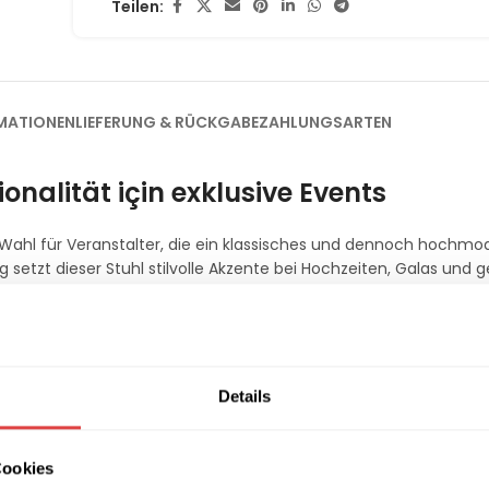
Teilen:
MATIONEN
LIEFERUNG & RÜCKGABE
ZAHLUNGSARTEN
onalität için exklusive Events
e Wahl für Veranstalter, die ein klassisches und dennoch hochm
setzt dieser Stuhl stilvolle Akzente bei Hochzeiten, Galas und
en Robustheit für den anspruchsvollen professionellen Einsatz. E
egorie
Hochzeitsstühle
.
le Beständigkeit
Details
toria Simple nicht nur optisch ansprechend, sondern auch extrem
 UV-beständig, wodurch sich der Stuhl hervorragend für festlich
geringen Eigengewicht von nur
3,8 kg
lässt er sich mühelos hand
Cookies