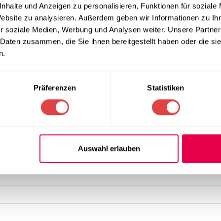
liche gestalterische Vielfalt lässt sich das Modell ideal mit uns
nhalte und Anzeigen zu personalisieren, Funktionen für soziale
Website zu analysieren. Außerdem geben wir Informationen zu I
r soziale Medien, Werbung und Analysen weiter. Unsere Partner
apelbarkeit
 Daten zusammen, die Sie ihnen bereitgestellt haben oder die s
n.
bung und platzsparende Lagerung entscheidend. Der Hochzeitsst
optimiert und den Auf- sowie Abbau erheblich beschleunigt. Dies
er vielseitigen
Gastro Stühle
. Die glatte Oberfläche ist zudem
Präferenzen
Statistiken
ie Stühle stets perfekt vorbereitet für das nächste Event sind.
Auswahl erlauben