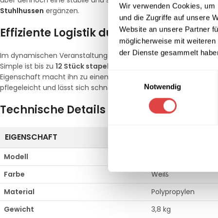
aber dennoch eine stabile und sichere Sitzgelegenheit. Für zusätz
Wir verwenden Cookies, um I
Stuhlhussen
ergänzen.
und die Zugriffe auf unsere 
Website an unsere Partner fü
Effiziente Logistik durch praktische St
möglicherweise mit weiteren
der Dienste gesammelt habe
Im dynamischen Veranstaltungsalltag ist eine einfache Handha
Simple ist bis zu
12 Stück stapelbar
, was die Lagerkapazitäten 
Einwilligungsauswahl
Eigenschaft macht ihn zu einem unverzichtbaren Element unser
Notwendig
pflegeleicht und lässt sich schnell hygienisch reinigen, sodass d
Technische Details im Überblick
EIGENSCHAFT
SPEZIFIKATION
Modell
Victoria Simple
Farbe
Weiß
Material
Polypropylen
Gewicht
3,8 kg