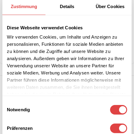
größeren
anfordern
Zustimmung
Details
Über Cookies
Stückzahlen?
Diese Webseite verwendet Cookies
Artikelnummer:
MWG/00005M562M2577Thaiti8
Wir verwenden Cookies, um Inhalte und Anzeigen zu
Kategorien:
Bankettstühle
,
Sale %
personalisieren, Funktionen für soziale Medien anbieten
Marke:
Gastro Uzal
zu können und die Zugriffe auf unsere Website zu
Teilen:
analysieren. Außerdem geben wir Informationen zu Ihrer
Verwendung unserer Website an unsere Partner für
soziale Medien, Werbung und Analysen weiter. Unsere
Partner führen diese Informationen möglicherweise mit
weiteren Daten zusammen, die Sie ihnen bereitgestellt
haben oder die sie im Rahmen Ihrer Nutzung der Dienste
gesammelt haben.
Einwilligungsauswahl
Notwendig
Präferenzen