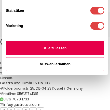
Statistiken
Marketing
Alle zulassen
Gastro Uzal – Ihr Spezialist für Gastronomiemöbel und -textilien. Wir
Auswahl erlauben
bieten maßgeschneiderte Lösungen für Restaurants, Hotels und
Veranstaltungen. Qualität und Service, auf die Sie sich verlassen
können.
Gastro Uzal GmbH & Co. KG
Falderbaumstr. 25, DE-34123 Kassel / Germany
Hotline: 056131741361
0176 7070 1733
info@gastrouzal.com