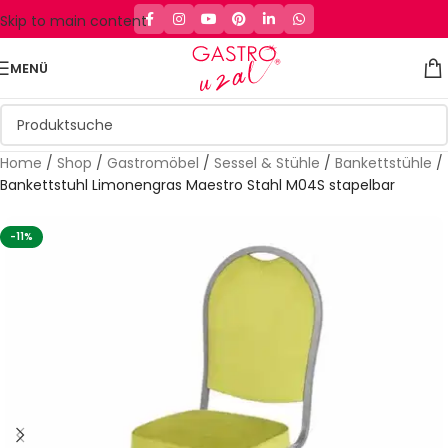
Skip to main content
MENÜ
Home
/
Shop
/
Gastromöbel
/
Sessel & Stühle
/
Bankettstühle
/
Bankettstuhl Limonengras Maestro Stahl M04S stapelbar
-11%