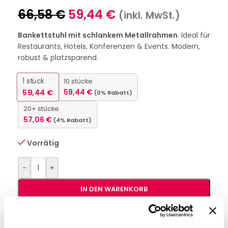
66,58
€
59,44
€
(inkl. MwSt.)
Bankettstuhl mit schlankem Metallrahmen
. Ideal für
Restaurants, Hotels, Konferenzen & Events. Modern,
robust & platzsparend.
1
stück
10 stücke
59,44
€
59,44
€
(0% Rabatt)
20+ stücke
57,06
€
(4% Rabatt)
Vorrätig
-
+
IN DEN WARENKORB
Interessiert an
B2B-Angebot