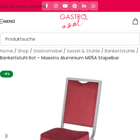
Skip to main content
MENÜ
Home
/
Shop
/
Gastromöbel
/
Sessel & Stühle
/
Bankettstühle
/
Bankettstuhl Rot – Maestro Aluminium M05A Stapelbar
-6%