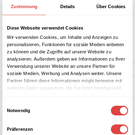
größeren
anfordern
Zustimmung
Details
Über Cookies
Stückzahlen?
Diese Webseite verwendet Cookies
Artikelnummer:
MWG00011M562M2577Thaiti18
Wir verwenden Cookies, um Inhalte und Anzeigen zu
Kategorie:
Bankettstühle
personalisieren, Funktionen für soziale Medien anbieten
Marke:
Gastro Uzal
zu können und die Zugriffe auf unsere Website zu
Teilen:
analysieren. Außerdem geben wir Informationen zu Ihrer
Verwendung unserer Website an unsere Partner für
soziale Medien, Werbung und Analysen weiter. Unsere
Partner führen diese Informationen möglicherweise mit
weiteren Daten zusammen, die Sie ihnen bereitgestellt
haben oder die sie im Rahmen Ihrer Nutzung der Dienste
gesammelt haben.
Einwilligungsauswahl
Notwendig
Präferenzen