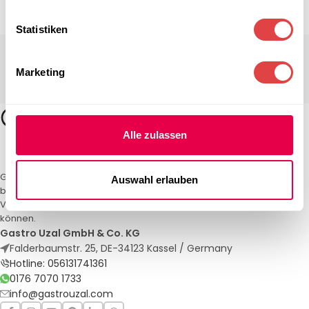
Statistiken
Marketing
Alle zulassen
Gastro Uzal – Ihr Spezialist für Gastronomiemöbel und -textilien. Wir
Auswahl erlauben
bieten maßgeschneiderte Lösungen für Restaurants, Hotels und
Veranstaltungen. Qualität und Service, auf die Sie sich verlassen
können.
Gastro Uzal GmbH & Co. KG
Falderbaumstr. 25, DE-34123 Kassel / Germany
Hotline: 056131741361
0176 7070 1733
info@gastrouzal.com