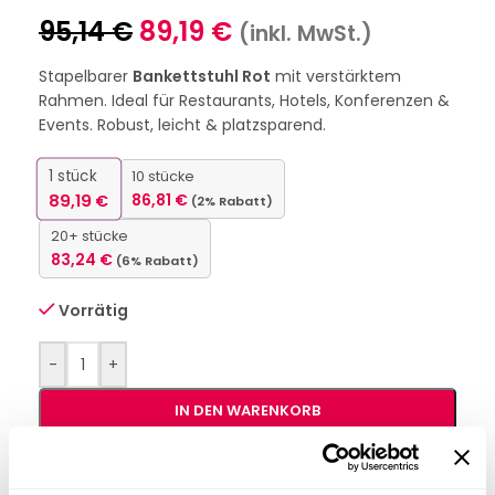
95,14
€
89,19
€
(inkl. MwSt.)
Stapelbarer
Bankettstuhl Rot
mit verstärktem
Rahmen. Ideal für Restaurants, Hotels, Konferenzen &
Events. Robust, leicht & platzsparend.
1
stück
10 stücke
89,19
€
86,81
€
(2% Rabatt)
20+ stücke
83,24
€
(6% Rabatt)
Vorrätig
-
+
IN DEN WARENKORB
Interessiert an
B2B-Angebot