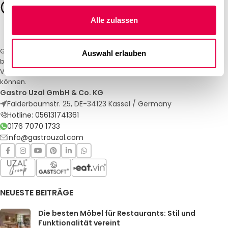
Alle zulassen
Gastro Uzal – Ihr Spezialist für Gastronomiemöbel und -textilien. Wir
Auswahl erlauben
bieten maßgeschneiderte Lösungen für Restaurants, Hotels und
Veranstaltungen. Qualität und Service, auf die Sie sich verlassen
können.
Gastro Uzal GmbH & Co. KG
Falderbaumstr. 25, DE-34123 Kassel / Germany
Hotline: 056131741361
0176 7070 1733
info@gastrouzal.com
NEUESTE BEITRÄGE
Die besten Möbel für Restaurants: Stil und
Funktionalität vereint