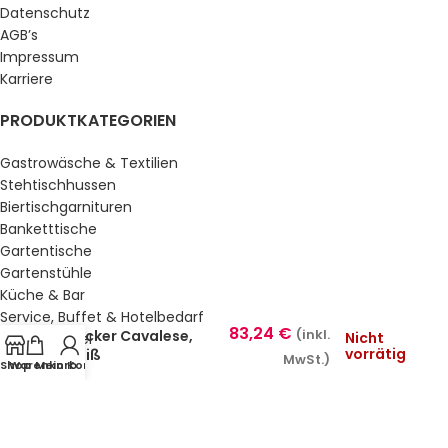
Datenschutz
AGB’s
Impressum
Karriere
PRODUKTKATEGORIEN
Gastrowäsche & Textilien
Stehtischhussen
Biertischgarnituren
Banketttische
Gartentische
Gartenstühle
Küche & Bar
Service, Buffet & Hotelbedarf
83,24
€
Hocker Cavalese,
(inkl.
Nicht
Gastromöbel
vorrätig
weiß
Schulmöbel
MwSt.)
Shop
Warenkorb
Mein Konto
Sale %
GESETZLICHE INFORMATIONEN