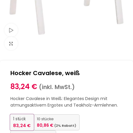
Schau Video
Klick zum Vergrößern
Hocker Cavalese, weiß
83,24
€
(inkl. MwSt.)
Hocker Cavalese in Weiß: Elegantes Design mit
atmungsaktivem Ergotex und Teakholz-Armlehnen.
1
stück
10 stücke
83,24
€
80,86
€
(2% Rabatt)