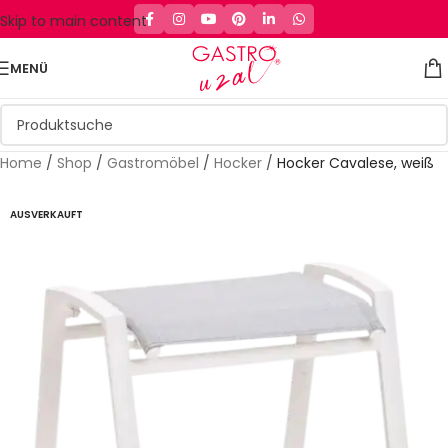
Skip to main content
MENÜ
Home
/
Shop
/
Gastromöbel
/
Hocker
/
Hocker Cavalese, weiß
AUSVERKAUFT