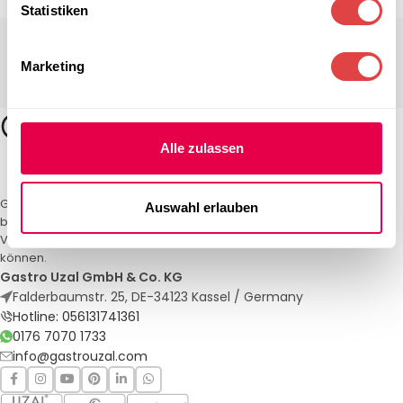
Statistiken
Marketing
Alle zulassen
Gastro Uzal – Ihr Spezialist für Gastronomiemöbel und -textilien. Wir
Auswahl erlauben
bieten maßgeschneiderte Lösungen für Restaurants, Hotels und
Veranstaltungen. Qualität und Service, auf die Sie sich verlassen
können.
Gastro Uzal GmbH & Co. KG
Falderbaumstr. 25, DE-34123 Kassel / Germany
Hotline: 056131741361
0176 7070 1733
info@gastrouzal.com