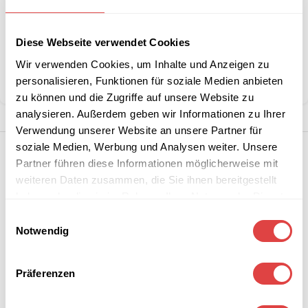
Diese Webseite verwendet Cookies
Kategorie:
Festzeltgarnituren & Bänke
Marke:
Gastro Uzal
Wir verwenden Cookies, um Inhalte und Anzeigen zu
personalisieren, Funktionen für soziale Medien anbieten
Teilen:
zu können und die Zugriffe auf unsere Website zu
analysieren. Außerdem geben wir Informationen zu Ihrer
Verwendung unserer Website an unsere Partner für
soziale Medien, Werbung und Analysen weiter. Unsere
Partner führen diese Informationen möglicherweise mit
weiteren Daten zusammen, die Sie ihnen bereitgestellt
haben oder die sie im Rahmen Ihrer Nutzung der Dienste
gesammelt haben.
Einwilligungsauswahl
Notwendig
Präferenzen