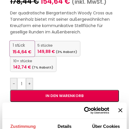
178,44
€
154,64
€
(inkl. MwSt.)
Der quadratische Biergartentisch Woody Cross aus
Tannenholz bietet mit seiner außergewöhnlichen
Kreuzform eine kommunikative Stellfläche für
gesellige Runden im Außenbereich.
1
stück
5 stücke
154,64
€
149,88
€
(3% Rabatt)
10+ stücke
142,74
€
(7% Rabatt)
-
+
IN DEN WARENKORB
Interessiert an
B2B-Angebot
größeren
anfordern
Zustimmung
Details
Über Cookies
Stückzahlen?