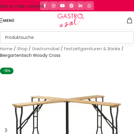
Skip to main content
MENÜ
Home
/
Shop
/
Gastromöbel
/
Festzeltgarnituren & Bänke
/
Biergartentisch Woody Cross
-13%