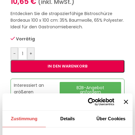
10,65
€
(inkl. MwSt.)
Entdecken Sie die strapazierfähige Bistroschürze
Bordeaux 100 x 100 cm: 35% Baumwolle, 65% Polyester.
Ideal für den Gastronomiebereich.
Vorrätig
-
+
IN DEN WARENKORB
Interessiert an
B2B-Angebot
größeren
anfordern
Stückzahlen?
Zustimmung
Details
Über Cookies
Artikelnummer:
GU2060B
Kategorie:
Schürzen & Vorbinder
Marke:
Gastro Uzal