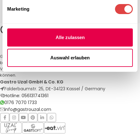
Marketing
Alle zulassen
Gastro Uzal – Ihr Spezialist für Gastronomiemöbel und -textilien. Wir
Auswahl erlauben
bieten maßgeschneiderte Lösungen für Restaurants, Hotels und
Veranstaltungen. Qualität und Service, auf die Sie sich verlassen
können.
Gastro Uzal GmbH & Co. KG
Falderbaumstr. 25, DE-34123 Kassel / Germany
Hotline: 056131741361
0176 7070 1733
info@gastrouzal.com